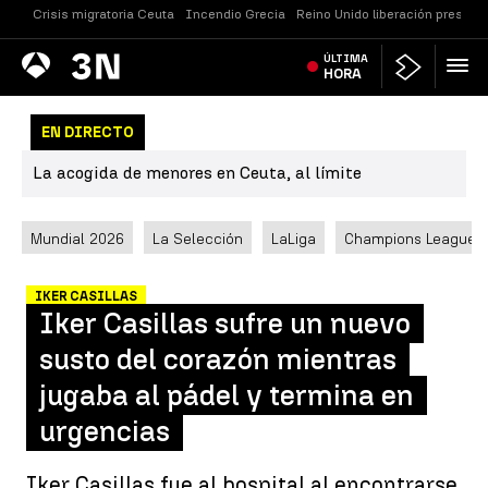
Crisis migratoria Ceuta
Incendio Grecia
Reino Unido liberación presos
Antena
ÚLTIMA
Noticias
3
HORA
EN DIRECTO
La acogida de menores en Ceuta, al límite
Mundial 2026
La Selección
LaLiga
Champions League
IKER CASILLAS
Iker Casillas sufre un nuevo
susto del corazón mientras
jugaba al pádel y termina en
urgencias
Iker Casillas fue al hospital al encontrarse