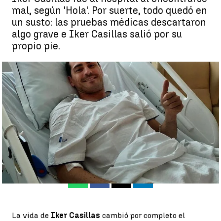
mal, según 'Hola'. Por suerte, todo quedó en
un susto: las pruebas médicas descartaron
algo grave e Iker Casillas salió por su
propio pie.
Iker Casillas sufre un nuevo susto del corazón mientras jugaba
al pádel y termina en urgencias |
Instagram
Antena 3 Deportes
Publicado:
05 de mayo de 2021, 18:51
Whatsapp
Facebook
X
Linkedin
La vida de
Iker Casillas
cambió por completo el