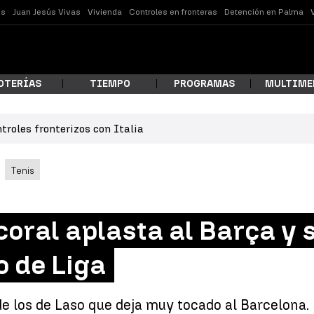
es
Juan Jesús Vivas
Vivienda
Controles en fronteras
Detención en Palma
OTERÍAS
TIEMPO
PROGRAMAS
MULTIME
troles fronterizos con Italia
 estás buscando?
Tenis
oral aplasta al Barça y 
lo de Liga
ar
e los de Laso que deja muy tocado al Barcelona. 