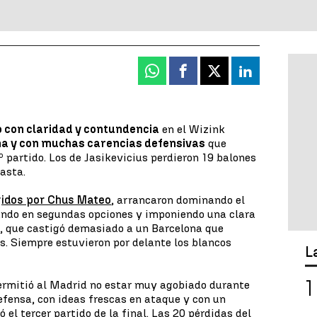
Whatsapp
Facebook
X
Linkedin
 con claridad y contundencia
en el Wizink
ma y con muchas carencias defensivas
que
 partido. Los de Jasikevicius perdieron 19 balones
asta.
gidos por Chus Mateo
, arrancaron dominando el
tando en segundas opciones y imponiendo una clara
te, que castigó demasiado a un Barcelona que
. Siempre estuvieron por delante los blancos
L
ermitió al Madrid no estar muy agobiado durante
efensa, con ideas frescas en ataque y con un
 el tercer partido de la final. Las 20 pérdidas del