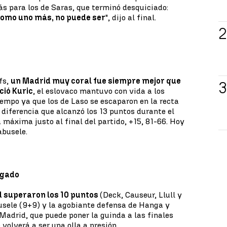
ás para los de Saras, que terminó desquiciado:
como uno más, no puede ser
", dijo al final.
fs,
un Madrid muy coral fue siempre mejor que
ció Kuric
, el eslovaco mantuvo con vida a los
empo ya que los de Laso se escaparon en la recta
a diferencia que alcanzó los 13 puntos durante el
 máxima justo al final del partido, +15, 81-66. Hoy
abusele.
egado
d superaron los 10 puntos
(Deck, Causeur, Llull y
usele (9+9) y la agobiante defensa de Hanga y
 Madrid, que puede poner la guinda a las finales
volverá a ser una olla a presión.