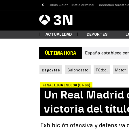
Crisis Ceuta
Mafia criminal
Incendios forestal
Antena
Noticias
3
ACTUALIDAD
DEPORTES
L
España establece con
ÚLTIMA HORA
¿Qué
Deportes
Baloncesto
Fútbol
Motor
FINAL LIGA ENDESA (81-66)
Un Real Madrid c
victoria del títu
Busc
Exhibición ofensiva y defensiva d