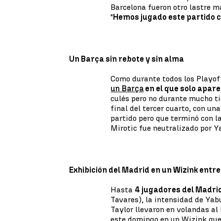
Barcelona fueron otro lastre m
"
Hemos jugado este partido 
Un Barça sin rebote y sin alma
Como durante todos los Playof
un Barça
en el que solo apare
culés pero no durante mucho ti
final del tercer cuarto, con un
partido pero que terminó con la
Mirotic fue neutralizado por Y
Exhibición del Madrid en un Wizink entr
Hasta
4 jugadores del Madri
Tavares), la intensidad de Yab
Taylor llevaron en volandas al
este domingo en un Wizink que 