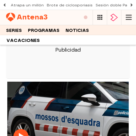
Atrapa un millón
Brote de ciclosporiasis
Sesión doble Padre
Antena
3
SERIES
PROGRAMAS
NOTICIAS
VACACIONES