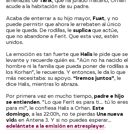
amenazas de
Tarik
, que ha jurado matarlo, Orhan
acude a la habitación de su padre.
Acaba de enterrar a su hijo mayor,
Fuat
, y no
puede permitir que ahora le arrebaten al único
que le queda. De rodillas, le
suplica
que actúe,
que no abandone a Ferit. Que esta vez, estén
unidos.
La emoción es tan fuerte que
Halis
le pide que se
levante y recuerde quién es. “Aún no ha nacido el
hombre ni la familia que pueda poner de rodillas a
los Korhan”, le recuerda. Y entonces, le da lo que
más necesitaba: su apoyo.
“Iremos juntos”
, le
dice Halis, mientras lo abraza.
Por primera vez en mucho tiempo,
padre e hijo
se entienden
. “Lo que Ferit es para ti… tú lo eres
para mí”, le confiesa Halis a Orhan.
Este
domingo
, a las 22:00h, no te pierdas
Una nueva
vid
a en Antena 3. Y si no puedes esperar…
adelántate a la emisión en atresplayer
.