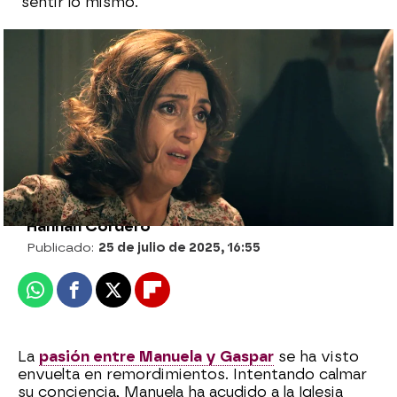
sentir lo mismo.
Manuela y Gaspar dan un paso más en su
relación y ¡se dejan llevar por la pasión!
Julia Zapata López |
Hannah Cordero
Publicado:
25 de julio de 2025, 16:55
Whatsapp
Facebook
X
Flipboard
La
pasión entre Manuela y Gaspar
se ha visto
envuelta en remordimientos. Intentando calmar
su conciencia, Manuela ha acudido a la Iglesia