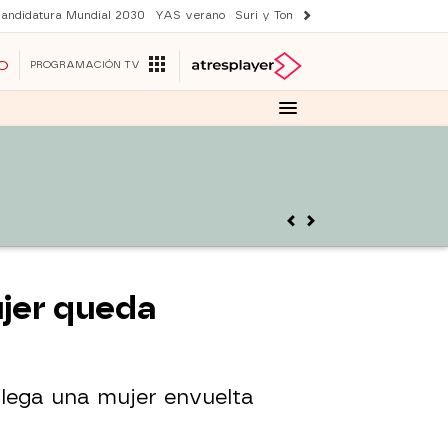
andidatura Mundial 2030
YAS verano
Suri y Tom Cruise
Una nueva vida
O
PROGRAMACIÓN TV
ujer queda
llega una mujer envuelta