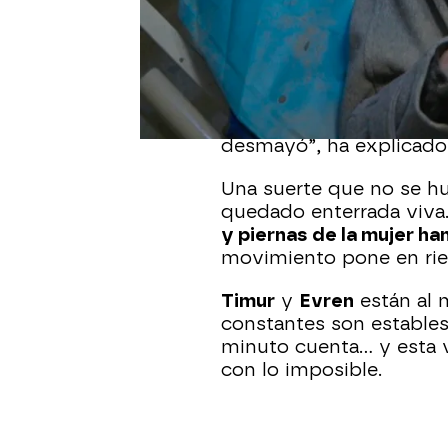
Publicado:
22 de julio de 2025, 00:
Una mujer ha sido resca
cuerpo atrapado en ce
dejado sin palabras inc
experimentados. “Se ca
desmayó”, ha explicado
Una suerte que no se hu
quedado enterrada viva.
y piernas de la mujer h
movimiento pone en rie
Timur
y
Evren
están al 
constantes son estables
minuto cuenta… y esta v
con lo imposible.