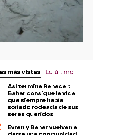
as más vistas
Lo último
Así termina Renacer:
Bahar consigue la vida
que siempre había
soñado rodeada de sus
seres queridos
Evren y Bahar vuelven a
darse una oportunidad