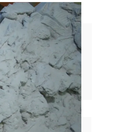
ca que Gülçiçek se
rd