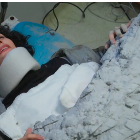
ejor”: la confesión del doctor Reha que provo
Whatsapp
Facebook
X
Flipboa