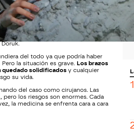
00
tada tras pasar horas con parte de su
mento fresco
. Verla en ese estado ha
luso a los médicos más
yó sobre hormigón líquido y se
 Doruk.
ndiera del todo ya que podría haber
 Pero la situación es grave.
Los brazos
an quedado solidificados
y cualquier
L
sgo su vida.
mando del caso como cirujanos. Las
, pero los riesgos son enormes. Cada
ez, la medicina se enfrenta cara a cara