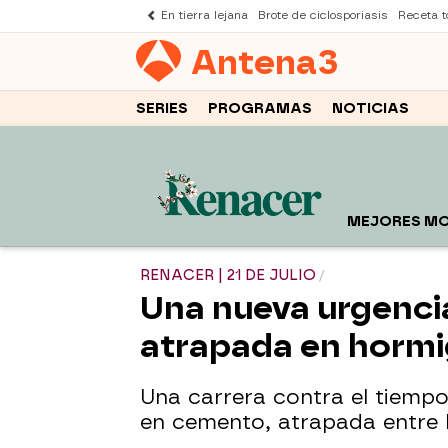
En tierra lejana
Brote de ciclosporiasis
Receta to
Antena
3
SERIES
PROGRAMAS
NOTICIAS
MEJORES M
RENACER | 21 DE JULIO
Una nueva urgencia
atrapada en hormig
Una carrera contra el tiempo
en cemento, atrapada entre l