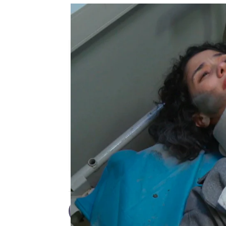
“Con usted me siento mucho m
desmaye
Desirée Castillo