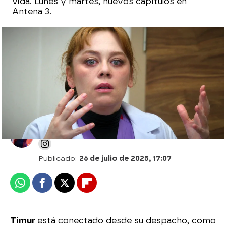
vida. Lunes y martes, nuevos capítulos en
Antena 3.
“Yo soy su madre”: Leyla se derrumba y
desvela que Timur es su hijo
Desirée Castillo
Publicado:
26 de julio de 2025, 17:07
Whatsapp
Facebook
X
Flipboard
Timur
está conectado desde su despacho, como