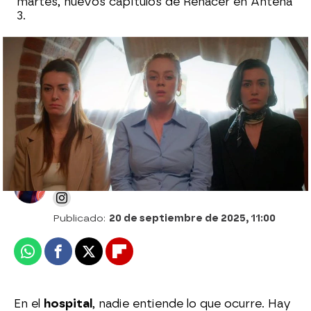
martes, nuevos capítulos de Renacer en Antena
3.
Tura comienza su venganza: Çagla y
Bahar... ¡amenazadas y secuestradas!
Desirée Castillo
Publicado:
20 de septiembre de 2025, 11:00
Whatsapp
Facebook
X
Flipboard
En el
hospital
, nadie entiende lo que ocurre. Hay