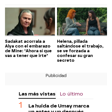
Sadakat acorrala a
Helena, pillada
Alya con el embarazo
saltándose el trabajo,
de Mine: "Ahora sí que
se ve forzada a
vas a tener que irte"
confesar su gran
secreto
Las más vistas
Lo último
La huida de Umay marca
un antes y un después