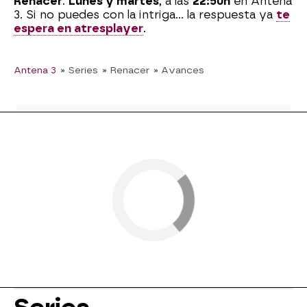
Renacer
.
Lunes y martes
, a las
22:50h
en Antena
3. Si no puedes con la intriga... la respuesta ya
te
espera en atresplayer
.
Antena 3
» Series
» Renacer
» Avances