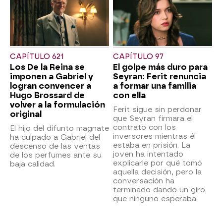
CAPÍTULO 621
CAPÍTULO 97
Los De la Reina se
El golpe más duro para
imponen a Gabriel y
Seyran: Ferit renuncia
logran convencer a
a formar una familia
Hugo Brossard de
con ella
volver a la formulación
Ferit sigue sin perdonar
original
que Seyran firmara el
contrato con los
El hijo del difunto magnate
inversores mientras él
ha culpado a Gabriel del
estaba en prisión. La
descenso de las ventas
joven ha intentado
de los perfumes ante su
explicarle por qué tomó
baja calidad.
aquella decisión, pero la
conversación ha
terminado dando un giro
que ninguno esperaba.