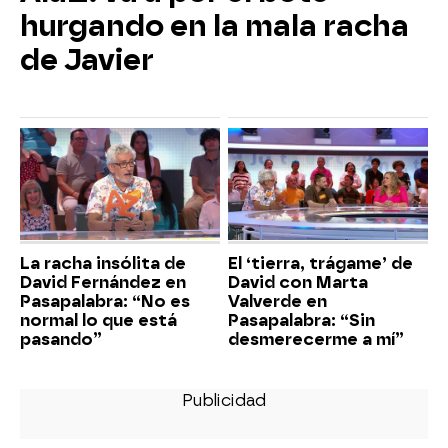
hurgando en la mala racha
de Javier
La racha insólita de
El ‘tierra, trágame’ de
David Fernández en
David con Marta
Pasapalabra: “No es
Valverde en
normal lo que está
Pasapalabra: “Sin
pasando”
desmerecerme a mí”