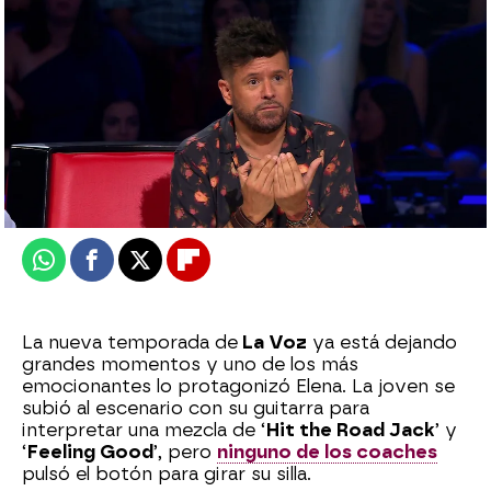
Celia Gil
Publicado:
19 de septiembre de 2025, 23:32
Whatsapp
Facebook
X
Flipboard
La nueva temporada de
La Voz
ya está dejando
grandes momentos y uno de los más
emocionantes lo protagonizó Elena. La joven se
subió al escenario con su guitarra para
interpretar una mezcla de ‘
Hit the Road Jack
’ y
‘
Feeling Good
’, pero
ninguno de los coaches
pulsó el botón para girar su silla.