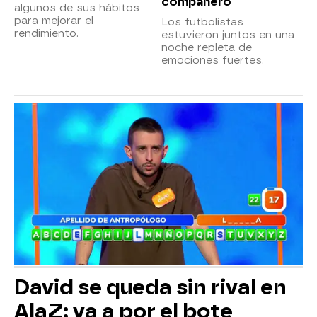
compañero
algunos de sus hábitos
para mejorar el
Los futbolistas
rendimiento.
estuvieron juntos en una
noche repleta de
emociones fuertes.
David se queda sin rival en
AlaZ: va a por el bote