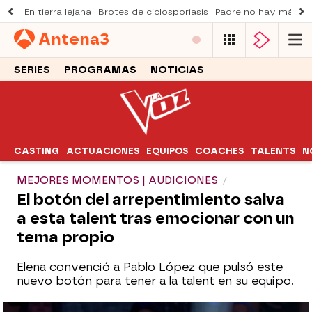
En tierra lejana
Brotes de ciclosporiasis
Padre no hay más q
Antena
3
SERIES
PROGRAMAS
NOTICIAS
CASTING
ACTUACIONES
EQUIPOS
COACHES
TALENTS
N
MEJORES MOMENTOS | AUDICIONES
El botón del arrepentimiento salva
a esta talent tras emocionar con un
tema propio
Elena convenció a Pablo López que pulsó este
nuevo botón para tener a la talent en su equipo.