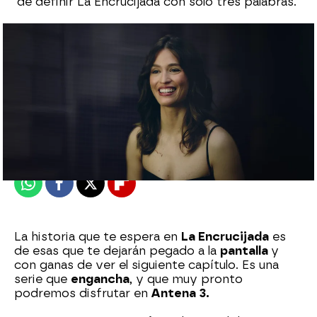
de definir La Encrucijada con solo tres palabras.
Julián López
Publicado:
27 de junio de 2025, 16:00
Whatsapp
Facebook
X
Flipboard
La historia que te espera en
La Encrucijada
es
de esas que te dejarán pegado a la
pantalla
y
con ganas de ver el siguiente capítulo. Es una
serie que
engancha
, y que muy pronto
podremos disfrutar en
Antena 3.