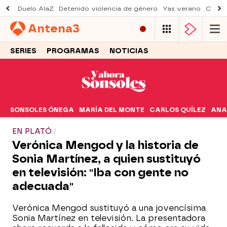
Duelo AlaZ
Detenido violencia de género
Yas verano
Creci
Antena
3
SERIES
PROGRAMAS
NOTICIAS
SONSOLES ÓNEGA
MARÍA DEL MONTE
CARLOS QUÍLEZ
ANA
EN PLATÓ
Verónica Mengod y la historia de
Sonia Martínez, a quien sustituyó
en televisión: "Iba con gente no
adecuada"
Verónica Mengod sustituyó a una jovencísima
Sonia Martínez en televisión. La presentadora