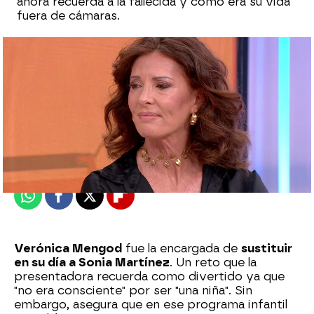
ahora recuerda a la fallecida y cómo era su vida
fuera de cámaras.
Marta Requejo
Publicado:
10 de julio de 2025, 12:43
Whatsapp
Facebook
X
Flipboard
Verónica Mengod
fue la encargada de
sustituir
en su día a Sonia Martínez
. Un reto que la
presentadora recuerda como divertido ya que
"no era consciente" por ser "una niña". Sin
embargo, asegura que en ese programa infantil