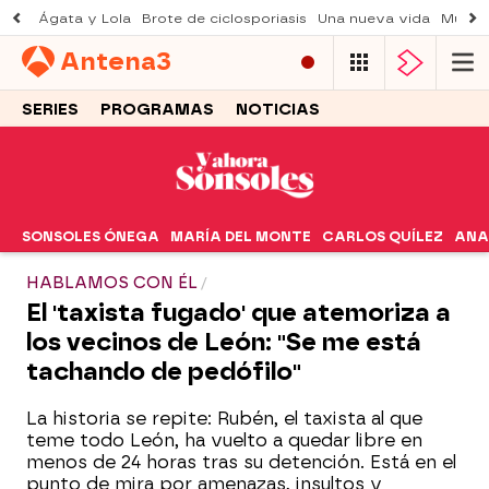
Ágata y Lola
Brote de ciclosporiasis
Una nueva vida
Muere 
Antena
3
SERIES
PROGRAMAS
NOTICIAS
SONSOLES ÓNEGA
MARÍA DEL MONTE
CARLOS QUÍLEZ
ANA
HABLAMOS CON ÉL
El 'taxista fugado' que atemoriza a
los vecinos de León: "Se me está
tachando de pedófilo"
La historia se repite: Rubén, el taxista al que
teme todo León, ha vuelto a quedar libre en
menos de 24 horas tras su detención. Está en el
punto de mira por amenazas, insultos y