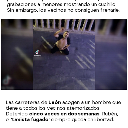
grabaciones a menores mostrando un cuchillo.
Sin embargo, los vecinos no consiguen frenarle.
Sara Sanz Navarro
Publicado:
11 de septiembre de 2024, 18:23
Whatsapp
Facebook
X
Flipboard
Las carreteras de
León
acogen a un hombre que
tiene a todos los vecinos atemorizados.
Detenido
cinco veces en dos semanas
, Rubén,
el
'taxista fugado'
siempre queda en libertad.