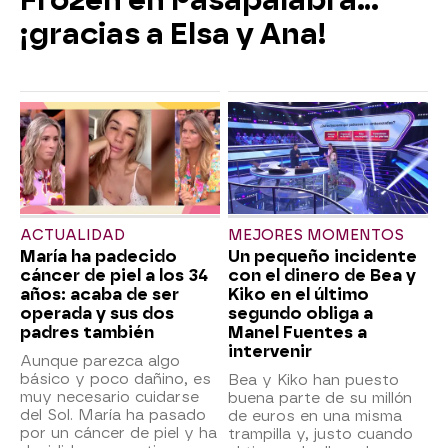
¡gracias a Elsa y Ana!
ACTUALIDAD
MEJORES MOMENTOS
María ha padecido
Un pequeño incidente
cáncer de piel a los 34
con el dinero de Bea y
años: acaba de ser
Kiko en el último
operada y sus dos
segundo obliga a
padres también
Manel Fuentes a
intervenir
Aunque parezca algo
básico y poco dañino, es
Bea y Kiko han puesto
muy necesario cuidarse
buena parte de su millón
del Sol. María ha pasado
de euros en una misma
por un cáncer de piel y ha
trampilla y, justo cuando