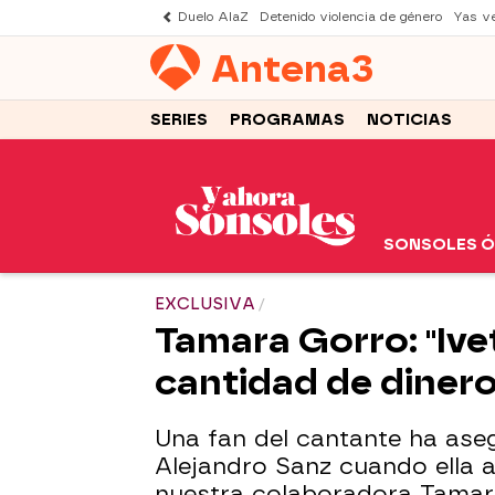
Duelo AlaZ
Detenido violencia de género
Yas v
Antena
3
SERIES
PROGRAMAS
NOTICIAS
SONSOLES 
EXCLUSIVA
Tamara Gorro: "Ivet
cantidad de dinero
Una fan del cantante ha ase
Alejandro Sanz cuando ella 
nuestra colaboradora Tamar