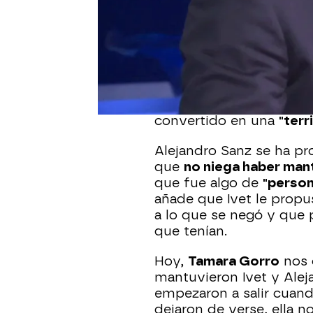
Ivet Playà
se ha hecho v
presunta historia de am
era fan del artista, ase
años y él, 49, ambos ma
En el vídeo, Ivet define
como algo que comenzó
convertido en una
"terr
Alejandro Sanz se ha pr
que
no niega haber man
que fue algo de
"person
añade que Ivet le prop
a lo que se negó y que p
que tenían.
Hoy,
Tamara Gorro
nos 
mantuvieron Ivet y Alej
empezaron a salir cuan
dejaron de verse, ella n