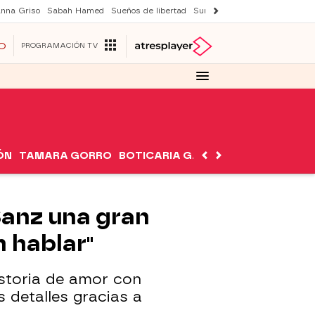
nna Griso
Sabah Hamed
Sueños de libertad
Suri y Tom Cruise
Una nuev
O
PROGRAMACIÓN TV
ÓN
TAMARA GORRO
BOTICARIA GARCÍA
NUTRIMÁN
 Sanz una gran
 hablar"
istoria de amor con
 detalles gracias a