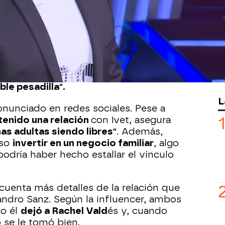
iral en redes sociales contando su
or
con
Alejandro Sanz
. La joven, que
gura que, cuando ella apenas tenía 18
ntuvieron una relación.
 la presunta relación con Alejandro
 "siendo un sueño" y terminó
ible pesadilla".
L
onunciado en redes sociales. Pese a
tenido una relación
con Ivet, asegura
as adultas siendo libres"
. Además,
uso
invertir en un negocio familiar
, algo
odría haber hecho estallar el vínculo
cuenta más detalles de la relación que
andro Sanz. Según la influencer, ambos
do él
dejó a Rachel Vald
és y, cuando
o se le tomó bien.