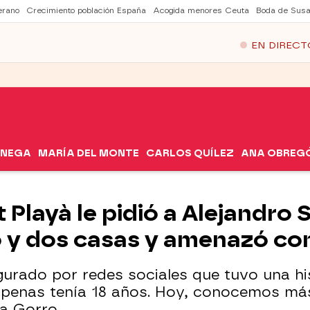
erano
Crecimiento población España
Acogida menores Ceuta
Boda de Susa
EN DIRECT
ÓNEGA
MARÍA DEL MONTE
CARLOS QUÍLEZ
ANA OBREG
 Playà le pidió a Alejandro
 y dos casas y amenazó con
gurado por redes sociales que tuvo una h
apenas tenía 18 años. Hoy, conocemos más
a Gorro.