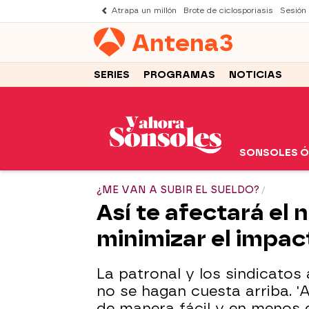
Atrapa un millón
Brote de ciclosporiasis
Sesión
Antena
3
SERIES
PROGRAMAS
NOTICIAS
SONSOLES 
¿ME VAN A SUBIR EL SUELDO?
Así te afectará el
minimizar el impac
La patronal y los sindicatos
no se hagan cuesta arriba. '
de manera fácil y en menos 