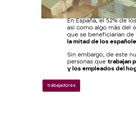
Es decir, si la empresa 
cuáles son los derechos 
En España, el 52% de lo
así como algo más del 60
que se beneficiarían d
la mitad de los español
Sin embargo, de este n
personas que
trabajan p
y los empleados del ho
trabajadores