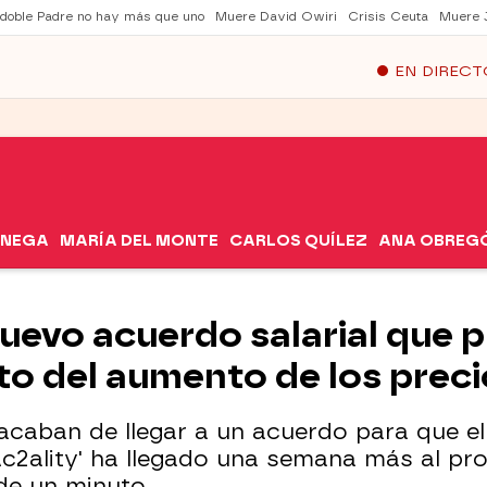
 doble Padre no hay más que uno
Muere David Owiri
Crisis Ceuta
Muere 
EN DIRECT
ÓNEGA
MARÍA DEL MONTE
CARLOS QUÍLEZ
ANA OBREG
 nuevo acuerdo salarial que 
to del aumento de los prec
 acaban de llegar a un acuerdo para que e
Ac2ality' ha llegado una semana más al p
de un minuto.