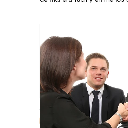
¡Sencillo y rápido! ‘Ac2ality’
Sara Ruiz
Publicado:
12 de mayo de 2023, 11