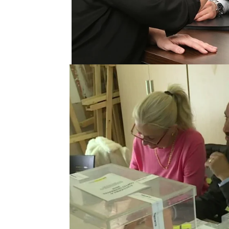
'
Ac2ality
' ha vuelto un
después de que nos con
electoral en las próxim
En esta ocasión nos ha
acuerdo laboral
que aca
patronal con el que se 
no se haga tan cuesta ar
Y es que
no todas las e
sus trabajadores, sino 
acuerdo cada vez que ne
empleados. "Que lo qui
empresa", ha contado 'Ac
Además, para poder ben
sueldo, es
indispensable