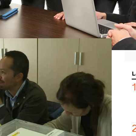
a semana más
a 'Y ahora Sonsoles'
tarán qué hacer si nos toca mesa
as elecciones y no podemos acudir.
n explicado
en qué nos afectará el
ban de firmar los sindicatos y la
pretende que el aumento de los precios
riba.
L
mpresas tendrán que subir el sueldo
a
que tendrán que tener en cuenta el
gocien la subida de sueldo de los
eran hacer o no ya depende de cada
2ality'.
eficiarse de este incremento del
 trabajar bajo un convenio colectivo
.