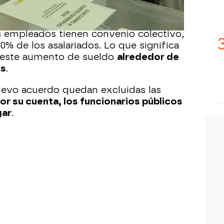
ya ha acordado con los sindicatos
del trabajador.
s empleados tienen convenio colectivo,
% de los asalariados. Lo que significa
e este aumento de sueldo
alrededor de
es
.
uevo acuerdo quedan excluidas las
or su cuenta, los funcionarios públicos
gar
.