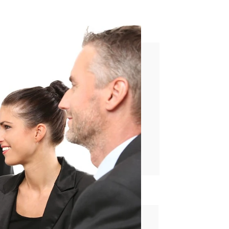
uto
rd