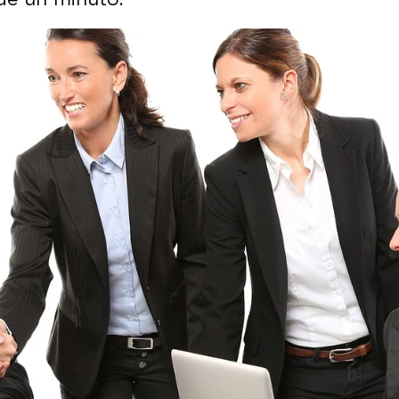
 nos explica la nueva ley de la vivienda en un min
Whatsapp
Facebook
X
Flipboa
:31