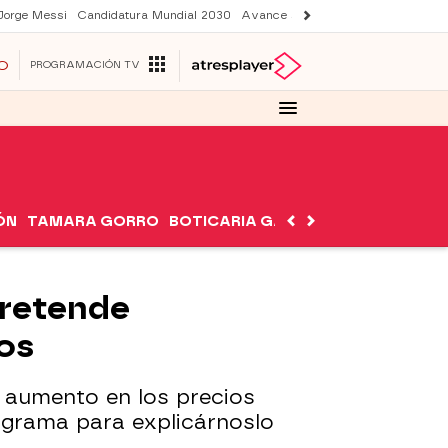
Jorge Messi
Candidatura Mundial 2030
Avance Sueños de libertad
Final 
O
PROGRAMACIÓN TV
ÓN
TAMARA GORRO
BOTICARIA GARCÍA
NUTRIMÁN
pretende
ios
l aumento en los precios
rograma para explicárnoslo