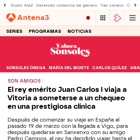
Duelo AlaZ
Detenido violencia de género
Yas verano
Creci
Antena
3
SERIES
PROGRAMAS
NOTICIAS
SONSOLES ÓNEGA
MARÍA DEL MONTE
CARLOS QUÍLEZ
ANA
SON AMIGOS
El rey emérito Juan Carlos I viaja a
Vitoria a someterse a un chequeo
en una prestigiosa clínica
Después de comenzar su viaje en España el
pasado 19 de marzo con la llegada a Vigo, para
después quedarse en Sanxenxo con su amigo
Pedro Campos, el rey ha decidido viajar hasta el