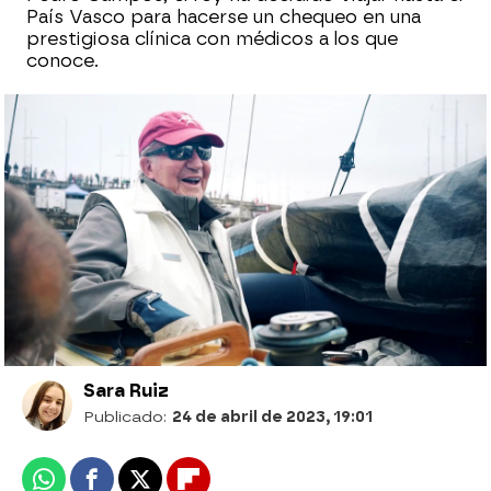
País Vasco para hacerse un chequeo en una
prestigiosa clínica con médicos a los que
conoce.
El rey emérito Juan Carlos I mantiene un
perfil bajo durante el primer día de regatas
en Sanxenxo
Estas son las diferencias entre las 2 visitas
del rey emérito Don Juan Carlos a España
Sara Ruiz
Publicado:
24 de abril de 2023, 19:01
Whatsapp
Facebook
X
Flipboard