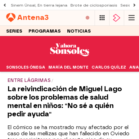
Sinem Ünsal, En tierra lejana
Brote de ciclosporiasis
Sesión d
Antena
3
SERIES
PROGRAMAS
NOTICIAS
SONSOLES ÓNEGA
MARÍA DEL MONTE
CARLOS QUÍLEZ
ANA
ENTRE LÁGRIMAS
La reivindicación de Miguel Lago
sobre los problemas de salud
mental en niños: "No sé a quién
pedir ayuda"
El cómico se ha mostrado muy afectado por el
caso de las mellizas que han fallecido en Oviedo