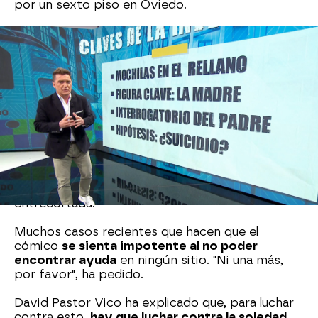
por un sexto piso en Oviedo.
El cómico, entre lágrimas, ha confesado que este
tema le cuesta mucho porque se cumplen dos
años desde que Kira, la hija de su amigo, se quitó
la vida en Barcelona.
"Nos ha recordado a esto"
,
ha asegurado.
El colaborador ha querido, además,
reivindicar el
problema que tenemos en España con la salud
mental de los niños
que, ha dicho, están
tomando estas decisiones. "Hay que solucionarlo
de una vez, es terrible", ha dicho con la voz
entrecortada.
Muchos casos recientes que hacen que el
cómico
se sienta impotente al no poder
encontrar ayuda
en ningún sitio. "Ni una más,
por favor", ha pedido.
David Pastor Vico ha explicado que, para luchar
contra esto,
hay que luchar contra la soledad