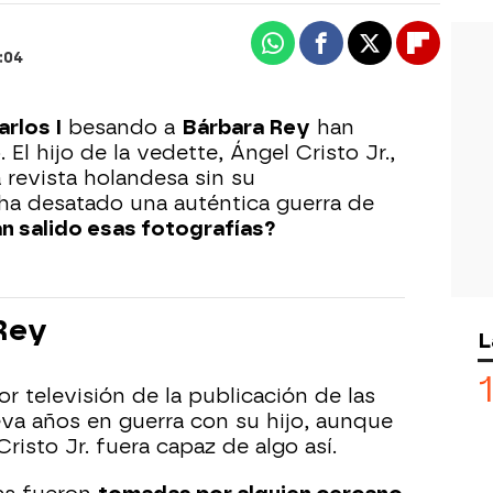
Whatsapp
Facebook
X
Flipboa
:04
rlos I
besando a
Bárbara Rey
han
El hijo de la vedette, Ángel Cristo Jr.,
 revista holandesa sin su
ha desatado una auténtica guerra de
n salido esas fotografías?
 Rey
L
r televisión de la publicación de las
eva años en guerra con su hijo, aunque
isto Jr. fuera capaz de algo así.