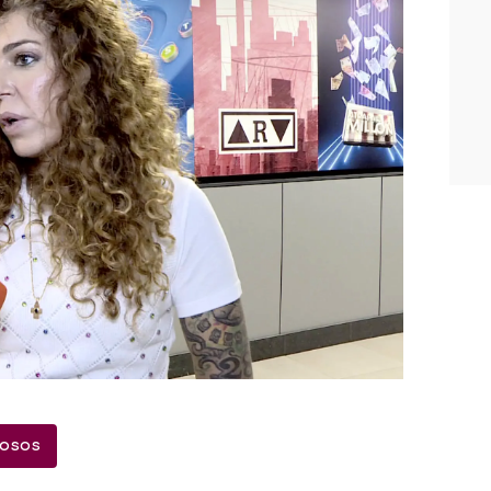
de Ángel Cristo Jr.
ha pronunciado sobre el escándalo en el
 Manuel Parada
, colaborador de Y
amigo suyo,
ha desvelado la
cuenta.
rafías
las tomó el hijo de Bárbara Rey
.
rado que él ya había visto esas
ue
existe más material
á a la luz?
jeó Bárbara a la Casa Real?
¿O ha
osos