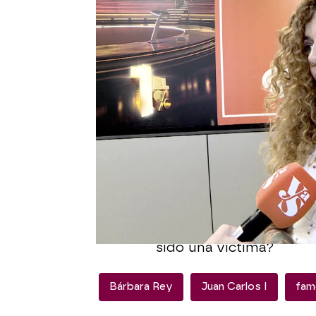
La versión del entorno 
Ángel Cristo Jr. no se 
programa, aunque
José
ahora Sonsoles y gran 
información
con la que 
Según Parada, las fotog
El colaborador ha asegu
imágenes y confirma q
comprometedor.
¿Saldr
¿Quién miente?
¿Chanta
sido una víctima?
Bárbara Rey
Juan Carlos I
fam