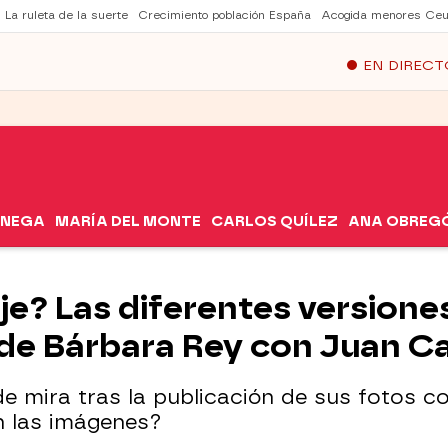
La ruleta de la suerte
Crecimiento población España
Acogida menores Ceu
EN DIRECT
ÓNEGA
MARÍA DEL MONTE
CARLOS QUÍLEZ
ANA OBREG
e? Las diferentes versiones
 de Bárbara Rey con Juan Ca
e mira tras la publicación de sus fotos co
n las imágenes?