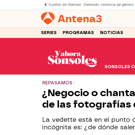
Sueños de libertad
Detenido violencia de género
Antena
3
SERIES
PROGRAMAS
NOTICIAS
SONSOLES 
REPASAMOS
¿Negocio o chantaj
de las fotografías
La vedette está en el punto d
incógnita es: ¿de dónde sale