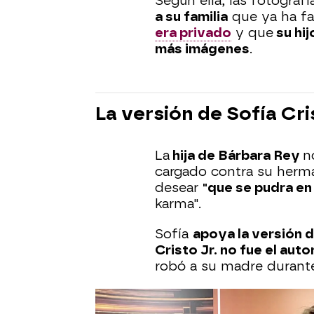
Según ella, las fotograf
a su familia
que ya ha fal
era privado
y que
su hij
más imágenes
.
La versión de Sofía Cri
La
hija de Bárbara Rey
n
cargado contra su herm
desear
"que se pudra en 
karma".
Sofía
apoya la versión 
Cristo Jr. no fue el auto
robó a su madre durant