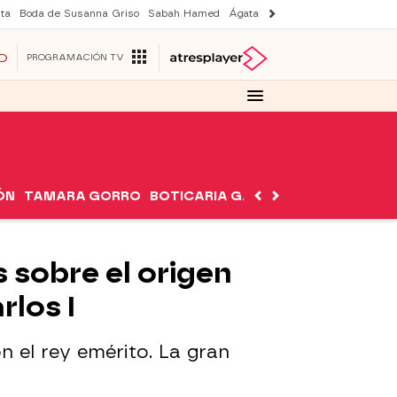
ta
Boda de Susanna Griso
Sabah Hamed
Ágata y Lola
Suri y Tom Cruise
O
PROGRAMACIÓN TV
ÓN
TAMARA GORRO
BOTICARIA GARCÍA
NUTRIMÁN
 sobre el origen
rlos I
n el rey emérito. La gran