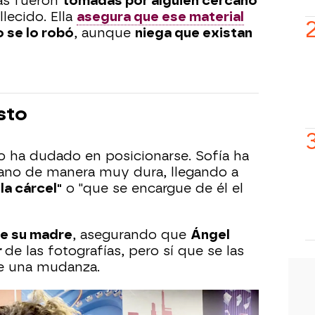
ías fueron
tomadas por alguien cercano
lecido. Ella
asegura que ese material
o se lo robó
, aunque
niega que existan
sto
o ha dudado en posicionarse. Sofía ha
ano de manera muy dura, llegando a
la cárcel"
o "que se encargue de él el
de su madre
, asegurando que
Ángel
r
de las fotografías, pero sí que se las
e una mudanza.