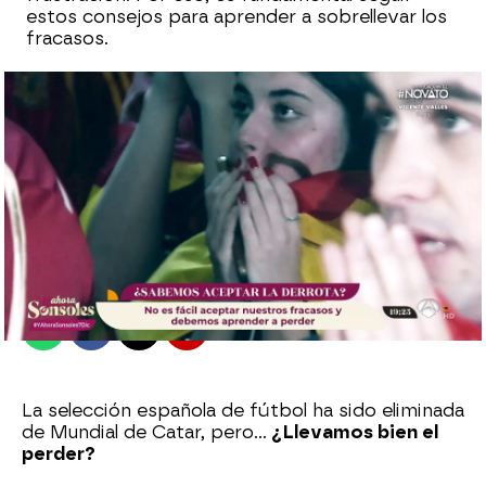
estos consejos para aprender a sobrellevar los
fracasos.
Sara Ruiz
Madrid
Publicado:
07 de diciembre de 2022, 19:28
Whatsapp
Facebook
X
Flipboard
La selección española de fútbol ha sido eliminada
de Mundial de Catar, pero…
¿Llevamos bien el
perder?