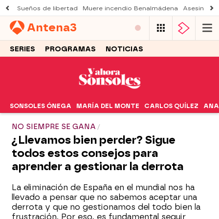
Sueños de libertad
Muere incendio Benalmádena
Asesinato a
Antena
3
SERIES
PROGRAMAS
NOTICIAS
SONSOLES ÓNEGA
MARÍA DEL MONTE
CARLOS QUÍLEZ
ANA
NO SIEMPRE SE GANA
¿Llevamos bien perder? Sigue
todos estos consejos para
aprender a gestionar la derrota
La eliminación de España en el mundial nos ha
llevado a pensar que no sabemos aceptar una
derrota y que no gestionamos del todo bien la
frustración. Por eso, es fundamental seguir