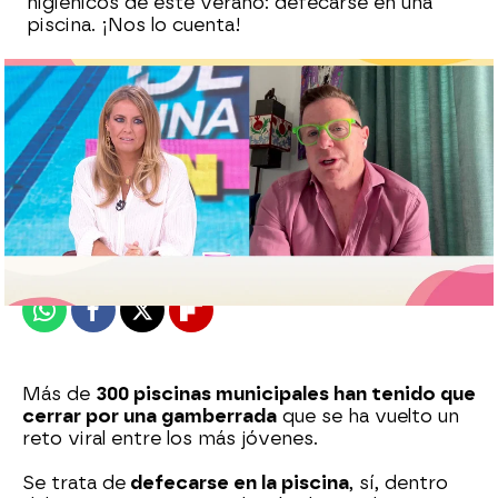
higiénicos de este verano: defecarse en una
piscina. ¡Nos lo cuenta!
Marta Requejo
Publicado:
06 de agosto de 2025, 17:24
Whatsapp
Facebook
X
Flipboard
Más de
300 piscinas municipales han tenido que
cerrar por una gamberrada
que se ha vuelto un
reto viral entre los más jóvenes.
Se trata de
defecarse en la piscina
, sí, dentro