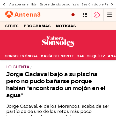
Atrapa un millón
Brote de ciclosporiasis
Sesión doble Padre
Antena
3
SERIES
PROGRAMAS
NOTICIAS
SONSOLES ÓNEGA
MARÍA DEL MONTE
CARLOS QUÍLEZ
ANA
LO CUENTA
Jorge Cadaval bajó a su piscina
pero no pudo bañarse porque
habían "encontrado un mojón en el
agua"
Jorge Cadaval, el de los Morancos, acaba de ser
partícipe de uno de los retos más poco