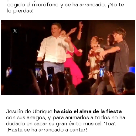
cogido el micrófono y se ha arrancado. ¡No te
lo pierdas!
Sara Ruiz
Publicado:
09 de septiembre de 2023, 12:03
Whatsapp
Facebook
X
Flipboard
Jesulín de Ubrique
ha sido el alma de la fiesta
con sus amigos, y para animarlos a todos no ha
dudado en sacar su gran éxito musical, 'Toa'.
¡Hasta se ha arrancado a cantar!