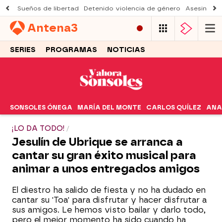
Sueños de libertad
Detenido violencia de género
Asesinato a
Antena
3
SERIES
PROGRAMAS
NOTICIAS
SONSOLES ÓNEGA
MARÍA DEL MONTE
CARLOS QUÍLEZ
ANA
¡LO DA TODO!
Jesulín de Ubrique se arranca a
cantar su gran éxito musical para
animar a unos entregados amigos
El diestro ha salido de fiesta y no ha dudado en
cantar su 'Toa' para disfrutar y hacer disfrutar a
sus amigos. Le hemos visto bailar y darlo todo,
pero el mejor momento ha sido cuando ha