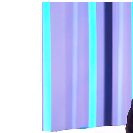
Sara Sanz Navarro
Publicado:
25 de abril de 2025, 12:13
Toni Acosta
es una actr