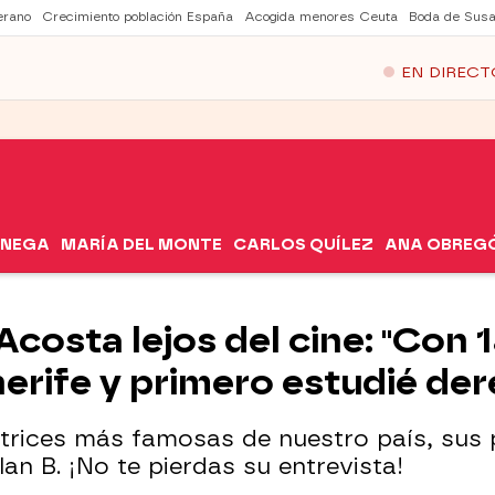
erano
Crecimiento población España
Acogida menores Ceuta
Boda de Susa
EN DIRECT
ÓNEGA
MARÍA DEL MONTE
CARLOS QUÍLEZ
ANA OBREG
 Acosta lejos del cine: "Con
enerife y primero estudié de
trices más famosas de nuestro país, sus p
an B. ¡No te pierdas su entrevista!