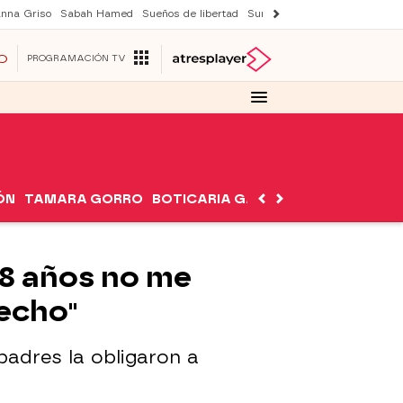
nna Griso
Sabah Hamed
Sueños de libertad
Suri y Tom Cruise
Una nuev
O
PROGRAMACIÓN TV
ÓN
TAMARA GORRO
BOTICARIA GARCÍA
NUTRIMÁN
 18 años no me
recho"
adres la obligaron a