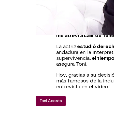
aparecido en nuestras p
sus inicios en el mundo 
Pese a que ella siempre 
y la televisión, sus padr
estudiara una carrera
co
me atreví a salir de Ten
La actriz
estudió derec
andadura en la interpret
supervivencia,
el tiempo
asegura Toni.
Hoy, gracias a su decisi
más famosos de la indust
entrevista en el video!
Toni Acosta