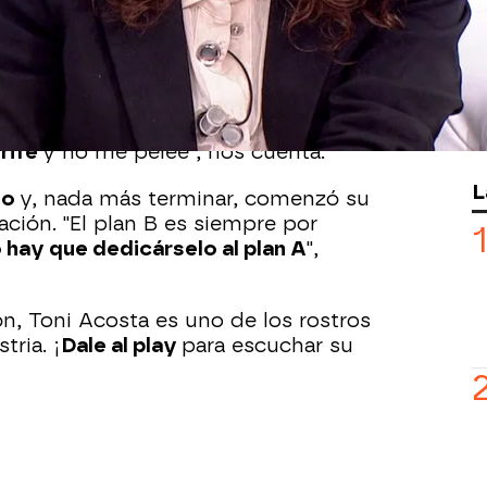
antallas desde hace años. Sin embargo,
de la interpretación no fueron fáciles.
tuvo claro que quería dedicarse al cine
es no la dejaron y
le pidieron que
mo plan B. "Yo con 18 años
tampoco
erife
y no me peleé", nos cuenta.
L
ho
y, nada más terminar, comenzó su
ación. "El plan B es siempre por
 hay que dedicárselo al plan A
",
ón, Toni Acosta es uno de los rostros
ria. ¡
Dale al play
para escuchar su