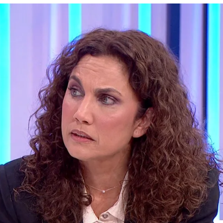
Whatsapp
Facebook
X
Flipboa
iz y humorista española que ha