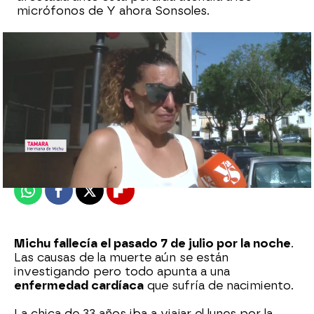
micrófonos de Y ahora Sonsoles.
Marta Requejo
Publicado:
09 de julio de 2025, 17:27
Whatsapp
Facebook
X
Flipboard
Michu fallecía el pasado 7 de julio por la noche
.
Las causas de la muerte aún se están
investigando pero todo apunta a una
enfermedad cardíaca
que sufría de nacimiento.
La chica de 33 años iba a viajar el lunes por la