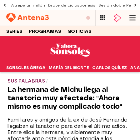
Atrapa un millón
Brote de ciclosporiasis
Sesión doble Padre
Antena
3
SERIES
PROGRAMAS
NOTICIAS
SONSOLES ÓNEGA
MARÍA DEL MONTE
CARLOS QUÍLEZ
ANA
SUS PALABRAS
La hermana de Michu llega al
tanatorio muy afectada: "Ahora
mismo es muy complicado todo"
Familiares y amigos de la ex de José Fernando
llegaban al tanatorio para darle el último adiós.
Entre ellos la hermana, visiblemente muy
afectada ante esta pérdida atendía a los