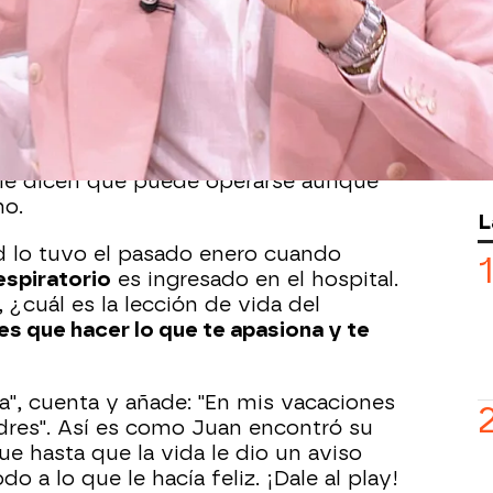
ños,
Juan Avellaneda recibe una de las
da: tiene cáncer de testículos
.
nfermedad aunque años más tarde
.
do regresan cuando el año pasado
iseñador una serie de bultos en la
 le dicen que puede operarse aunque
no.
L
d lo tuvo el pasado enero cuando
espiratorio
es ingresado en el hospital.
 ¿cuál es la lección de vida del
enes que hacer lo que te apasiona y te
a", cuenta y añade: "En mis vacaciones
res". Así es como Juan encontró su
e hasta que la vida le dio un aviso
o a lo que le hacía feliz. ¡Dale al play!