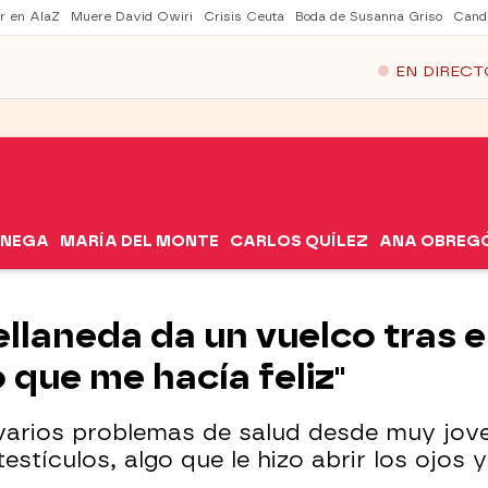
er en AlaZ
Muere David Owiri
Crisis Ceuta
Boda de Susanna Griso
Cand
EN DIRECT
ÓNEGA
MARÍA DEL MONTE
CARLOS QUÍLEZ
ANA OBREG
llaneda da un vuelco tras e
 que me hacía feliz"
varios problemas de salud desde muy jove
estículos, algo que le hizo abrir los ojos y