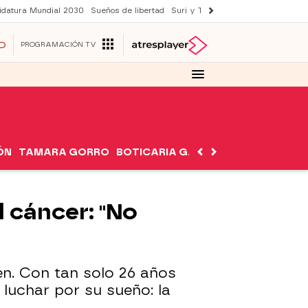
idatura Mundial 2030
Sueños de libertad
Suri y Tom Cruise
YAS verano
O
PROGRAMACIÓN TV
ÓN
TAMARA GORRO
BOTICARIA GARCÍA
NUTRIMÁN
l cáncer: "No
n. Con tan solo 26 años
 luchar por su sueño: la