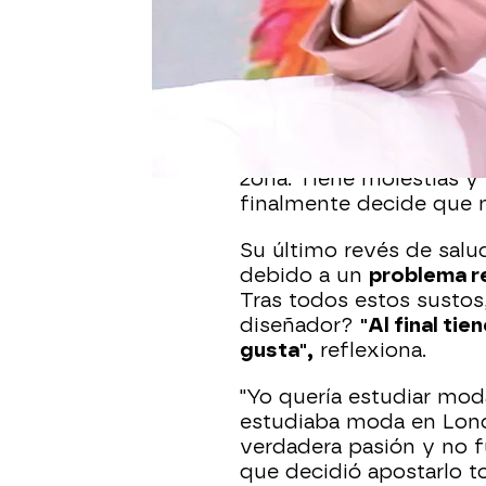
Cuando solo tiene 26 a
peores noticias de su vi
Finalmente supera la e
recibiría un nuevo susto
Los fantasmas del pasa
vuelven a encontrar al d
zona. Tiene molestias y
finalmente decide que 
Su último revés de salu
debido a un
problema r
Tras todos estos sustos,
diseñador?
"Al final ti
gusta",
reflexiona.
"Yo quería estudiar mod
estudiaba moda en Lond
verdadera pasión y no fu
que decidió apostarlo tod