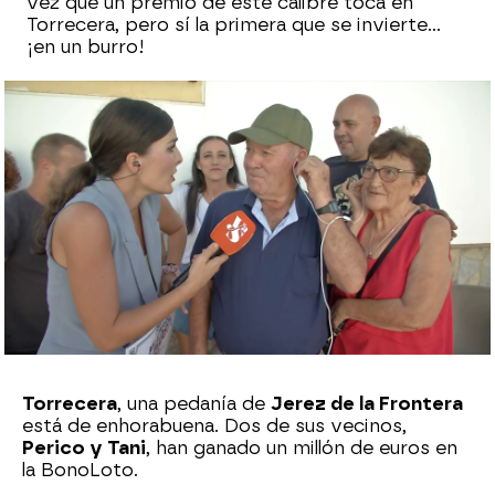
vez que un premio de este calibre toca en
Torrecera, pero sí la primera que se invierte...
¡en un burro!
Sara Sanz Navarro
Publicado:
01 de octubre de 2024, 18:03
Whatsapp
Facebook
X
Flipboard
Torrecera
, una pedanía de
Jerez de la Frontera
está de enhorabuena. Dos de sus vecinos,
Perico y Tani
, han ganado un millón de euros en
la BonoLoto.