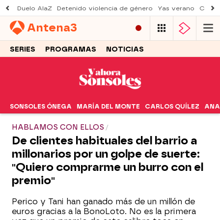
Duelo AlaZ
Detenido violencia de género
Yas verano
Creci
Antena
3
SERIES
PROGRAMAS
NOTICIAS
SONSOLES ÓNEGA
MARÍA DEL MONTE
CARLOS QUÍLEZ
ANA
HABLAMOS CON ELLOS
De clientes habituales del barrio a
millonarios por un golpe de suerte:
"Quiero comprarme un burro con el
premio"
Perico y Tani han ganado más de un millón de
euros gracias a la BonoLoto. No es la primera