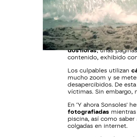
Este verano
los mirones 
españolas, y lo sabemo
páginas web que publi
topless y que han sido 
protagonistas.
Una empresa ha detect
dos horas
, unas página
contenido, exhibido co
Los culpables utilizan
c
mucho zoom y se meten
desapercibidos. De esta
víctimas. Sin embargo,
En 'Y ahora Sonsoles' 
fotografiadas
mientras 
piscina, así como saber
colgadas en internet.