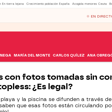
 En tierra lejana
Crecimiento población España
Acogida menores Ceuta
B
EN DIRECT
ÓNEGA
MARÍA DEL MONTE
CARLOS QUÍLEZ
ANA OBREG
 con fotos tomadas sin co
opless: ¿Es legal?
laya y la piscina se difunden a través de
 saben que esas fotos están circulando por
elo!