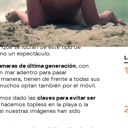
están invadiendo las playas
y piscinas
s porque ha aumentado el número de
can imágenes de mujeres haciendo
tomadas sin el consentimiento de sus
ado más de
300 páginas en tan solo
s que se lucran de este tipo de
mo un espectáculo.
L
ámaras de última generación
, con
 mar adentro para pasar
 manera, tienen de frente a todas sus
 muchos optan también por el móvil.
hemos dado las
claves para evitar ser
hacemos topless en la playa o la
 si nuestras imágenes han sido