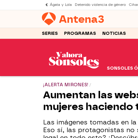
Ágata y Lola
Detenido violencia de género
Cihan
Antena
3
SERIES
PROGRAMAS
NOTICIAS
SONSOLES 
¡ALERTA MIRONES!
Aumentan las webs
mujeres haciendo t
Las imágenes tomadas en la p
Eso sí, las protagonistas no
legal en todo esto? ¡Descúbr