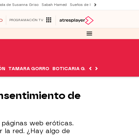
oda de Susanna Griso
Sabah Hamed
Sueños de libertad
Suri y Tom Cruise
O
PROGRAMACIÓN TV
ÓN
TAMARA GORRO
BOTICARIA GARCÍA
NUTRIMÁN
nsentimiento de
 páginas web eróticas.
 la red. ¿Hay algo de