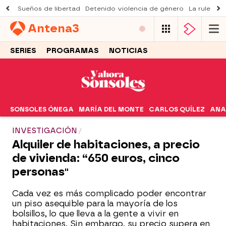
Sueños de libertad
Detenido violencia de género
La ruleta d
Antena
3
SERIES
PROGRAMAS
NOTICIAS
SONSOLES ÓNEGA
MARÍA DEL MONTE
CARLOS QUÍLEZ
ANA
INVESTIGACIÓN
Alquiler de habitaciones, a precio
de vivienda: “650 euros, cinco
personas"
Cada vez es más complicado poder encontrar
un piso asequible para la mayoría de los
bolsillos, lo que lleva a la gente a vivir en
habitaciones. Sin embargo, su precio supera en