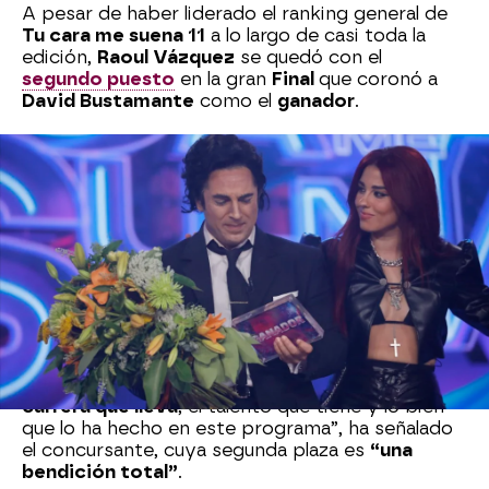
A pesar de haber liderado el ranking general de
Tu cara me suena 11
a lo largo de casi toda la
edición,
Raoul Vázquez
se quedó con el
segundo puesto
en la gran
Final
que coronó a
David Bustamante
como el
ganador
.
El concursante ha demostrado el
talento
que
atesora, y cada
reto
que le ha puesto el pulsador
lo
ha superado
con muy
buena nota
. Raoul
decidió
imitar a Tom Jones
en una Final que ya
es historia, haciendo gala una vez más de su
faceta más camaleónica
.
Raoul
se ha quedado con la plata, pero eso es lo
de menos para él, ya que ha declarado estar
muy
feliz
de haber compartido Tu cara me suena con
Bustamante. “
Se lo merece por los años de
carrera que lleva
, el talento que tiene y lo bien
que lo ha hecho en este programa”, ha señalado
el concursante, cuya segunda plaza es
“una
bendición total”
.