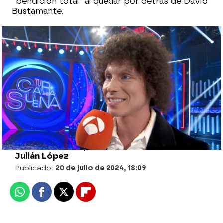
“bendición total” al quedar por detrás de David
Bustamante.
Las primeras palabras de David
Bustamante después de ganar Tu cara me
suena 11: “Ha sido un trabajo y un entreno
constante”
Alberto Mendo |
Julián López
Publicado:
20 de julio de 2024, 18:09
Whatsapp
Facebook
X
Flipboard