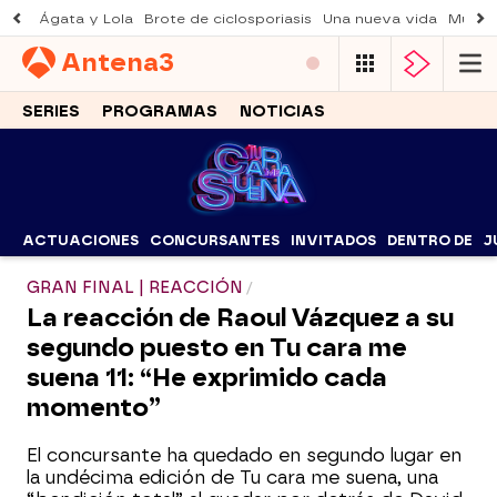
Ágata y Lola
Brote de ciclosporiasis
Una nueva vida
Muere 
Antena
3
SERIES
PROGRAMAS
NOTICIAS
ACTUACIONES
CONCURSANTES
INVITADOS
DENTRO DE
J
GRAN FINAL | REACCIÓN
La reacción de Raoul Vázquez a su
segundo puesto en Tu cara me
suena 11: “He exprimido cada
momento”
El concursante ha quedado en segundo lugar en
la undécima edición de Tu cara me suena, una