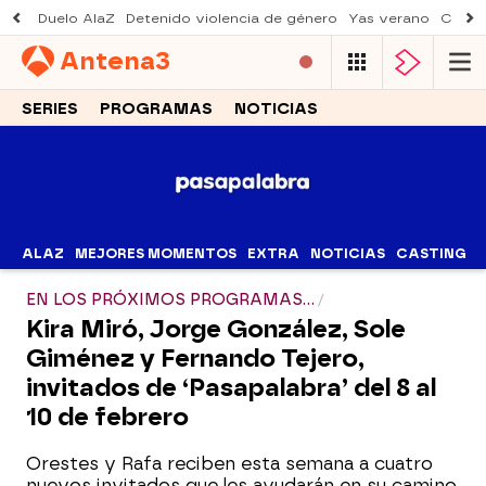
Duelo AlaZ
Detenido violencia de género
Yas verano
Creci
Antena
3
SERIES
PROGRAMAS
NOTICIAS
ALAZ
MEJORES MOMENTOS
EXTRA
NOTICIAS
CASTING
EN LOS PRÓXIMOS PROGRAMAS...
Kira Miró, Jorge González, Sole
Giménez y Fernando Tejero,
invitados de ‘Pasapalabra’ del 8 al
10 de febrero
Orestes y Rafa reciben esta semana a cuatro
nuevos invitados que les ayudarán en su camino