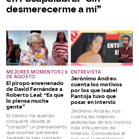
desmerecerme a mí”
MEJORES MOMENTOS | 6
ENTREVISTA
DE AGOSTO
Jerónimo Andreu
El piropo envenenado
cuenta los motivos
de David Fernández a
por los que Isabel
Roberto Leal: “Es que
Pantoja tuvo que
lo piensa mucha
posar en Interviú
gente”
Jerónimo Andreu nos
El cómico ha querido
cuenta las mejores
compartir desde el
anécdotas de los rostros
“corazón” un pensamiento
más influyentes de
que muchas personas
Interviú. Conocemos el
también le han contado
por qué Isabel Pantoja