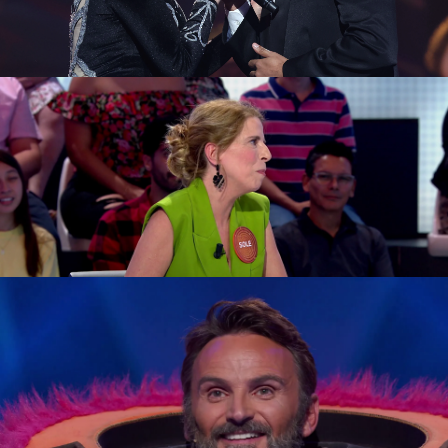
reconocimientos. En su última visita al plató, con
‘La flor de la canela’, hizo un homenaje a las
mujeres “olvidadas” en la música.
Como de la casa es también
Fernando Tejero,
cuyo personaje de Fermín en ‘Aquí no hay quién
viva’ le ha convertido en inolvidable en el mundo
de la televisión y series españolas. También ha
triunfado en el cine con papeles protagonistas
en ‘El penalti más largo del mundo’ o ‘Al final del
camino’. También hay que destacar su
participación en ‘Mask Singer’: ¡fue el Monstruo!
Kira Miró
invitados pasapalabra
Fernando Teje
Antena 3
» Programas
» Pasapalabra
» Noticias