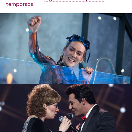
temporada
.
Jorge González
sigue triunfando entre la
televisión y los escenarios. Tras darse a conocer
en ‘Operación Triunfo’, ha sacado varios discos y
ha sido parte de musicales tan conocidos como
‘Full Monty’ y ‘La jaula de las locas’. Además, fue
el ganador de la octava edición de ‘Tu cara me
suena’, programa al que regresó como invitado
en la pasada gala de Reyes con un espectacular
dueto junto a María Villalón imitando a Juan
Gabriel y Rocío Durcal.
Otra voz con personalidad es la de
Sole
Giménez.
Vocalista de Presuntos Implicados
durante veintitrés años, de 1983 a 2006, el grupo
aportó grandes éxitos como ‘Alma de blues’ o
‘Cómo hemos cambiado’, entre muchas otras.
Después, ha grabado nueve discos más, en una
carrera como letrista y compositora llena de