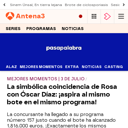
Sinem Ünsal, En tierra lejana
Brote de ciclosporiasis
Sesión d
Antena
3
SERIES
PROGRAMAS
NOTICIAS
ALAZ
MEJORES MOMENTOS
EXTRA
NOTICIAS
CASTING
MEJORES MOMENTOS | 3 DE JULIO
La simbólica coincidencia de Rosa
con Óscar Díaz: ¡aspira al mismo
bote en el mismo programa!
La concursante ha llegado a su programa
número 157 justo cuando el bote ha alcanzado
1.816.000 euros. ¡Exactamente los mismos