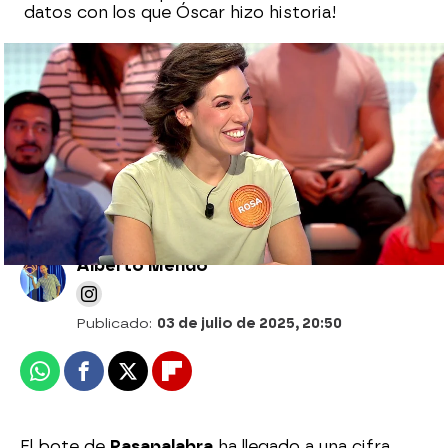
datos con los que Óscar hizo historia!
Tres aciertos para evitar la Silla Azul:
Manu se juega la remontada en un Rosco
muy especial
Alberto Mendo
Publicado:
03 de julio de 2025, 20:50
Whatsapp
Facebook
X
Flipboard
El bote de
Pasapalabra
ha llegado a una cifra