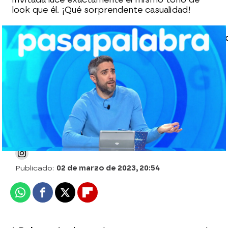
look que él. ¡Qué sorprendente casualidad!
[[LINK:INTERNO|||Article|||63ff13026a98b0e
en aciertos… ¡y en fallos!: El ajustadísimo
duelo entre Orestes y Rafa en ‘El Rosco’]]
Estefanía Jorge Domínguez
Publicado:
02 de marzo de 2023, 20:54
Whatsapp
Facebook
X
Flipboard