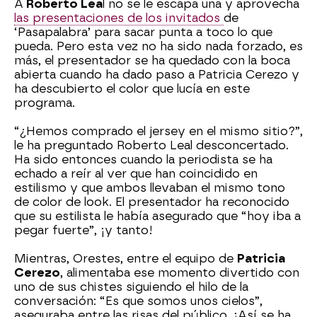
A
Roberto Lea
l no se le escapa una y aprovecha
las presentaciones de los invitados
de
‘Pasapalabra’ para sacar punta a toco lo que
pueda. Pero esta vez no ha sido nada forzado, es
más, el presentador se ha quedado con la boca
abierta cuando ha dado paso a Patricia Cerezo y
ha descubierto el color que lucía en este
programa.
“¿Hemos comprado el jersey en el mismo sitio?”,
le ha preguntado Roberto Leal desconcertado.
Ha sido entonces cuando la periodista se ha
echado a reír al ver que han coincidido en
estilismo y que ambos llevaban el mismo tono
de color de look. El presentador ha reconocido
que su estilista le había asegurado que “hoy iba a
pegar fuerte”, ¡y tanto!
Mientras, Orestes, entre el equipo de
Patricia
Cerezo
, alimentaba ese momento divertido con
uno de sus chistes siguiendo el hilo de la
conversación: “Es que somos unos cielos”,
aseguraba entre las risas del público. ¡Así se ha