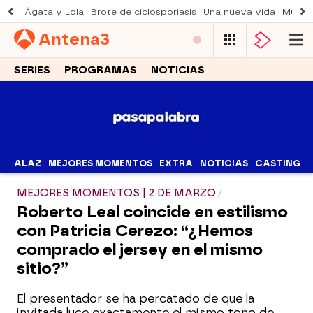
Ágata y Lola
Brote de ciclosporiasis
Una nueva vida
Muere 
Antena
3
SERIES
PROGRAMAS
NOTICIAS
ALAZ
MEJORES MOMENTOS
EXTRA
NOTICIAS
CASTING
MEJORES MOMENTOS | 2 DE MARZO
Roberto Leal coincide en estilismo
con Patricia Cerezo: “¿Hemos
comprado el jersey en el mismo
sitio?”
El presentador se ha percatado de que la
invitada luce exactamente el mismo tono de