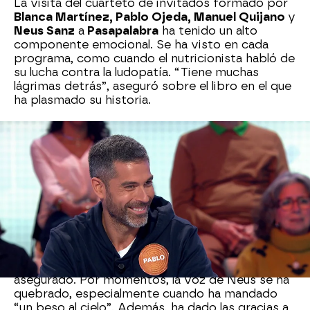
La visita del cuarteto de invitados formado por
Blanca Martínez, Pablo Ojeda, Manuel Quijano
y
Neus Sanz
a
Pasapalabra
ha tenido un alto
componente emocional. Se ha visto en cada
programa, como cuando el nutricionista habló de
su lucha contra la ludopatía. “Tiene muchas
lágrimas detrás”, aseguró sobre el libro en el que
ha plasmado su historia.
También Neus ha protagonizado un momento
lleno de ternura. Más allá de sus proyectos
profesionales, ha querido despedir su visita con
un mensaje tan emotivo que ha preferido leerlo.
La actriz ha hablado de su año “más duro
personalmente” y del motivo por el que lleva una
tirita de colores en el corazón: “La pérdida de mi
hermano Saulito”.
“A veces, sólo a veces, duele un poco menos”, ha
asegurado. Por momentos, la voz de Neus se ha
quebrado, especialmente cuando ha mandado
“un beso al cielo”. Además, ha dado las gracias a