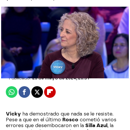
La templanza de Vicky tras tambalearse
en la Silla Azul: “Me he acordado de algo
que me dijo mi marido”
Sara Sanz Navarro
Publicado:
23 de mayo de 2024, 20:31
Whatsapp
Facebook
X
Flipboard
Vicky
ha demostrado que nada se le resiste.
Pese a que en el último
Rosco
cometió varios
errores que desembocaron en la
Silla Azul
, la