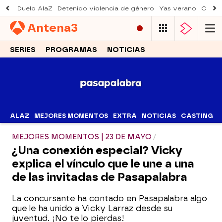
Duelo AlaZ
Detenido violencia de género
Yas verano
Creci
Antena
3
SERIES
PROGRAMAS
NOTICIAS
ALAZ
MEJORES MOMENTOS
EXTRA
NOTICIAS
CASTING
MEJORES MOMENTOS | 23 DE MAYO
¿Una conexión especial? Vicky
explica el vínculo que le une a una
de las invitadas de Pasapalabra
La concursante ha contado en Pasapalabra algo
que le ha unido a Vicky Larraz desde su
juventud. ¡No te lo pierdas!