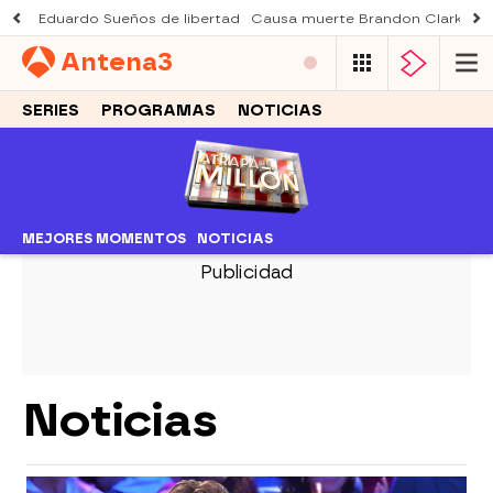
Eduardo Sueños de libertad
Causa muerte Brandon Clarke
M
Antena
3
SERIES
PROGRAMAS
NOTICIAS
MEJORES MOMENTOS
NOTICIAS
Noticias