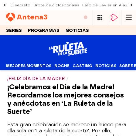
El secreto
Brote de ciclosporiasis
Fallo de Javier en AlaZ
Mu
Antena
3
SERIES
PROGRAMAS
NOTICIAS
MEJORES MOMENTOS
NOCHE
CASTING
NOTICIAS
SOBRE 
¡FELIZ DÍA DE LA MADRE!
¡Celebramos el Día de la Madre!
Recordamos los mejores consejos
y anécdotas en ‘La Ruleta de la
Suerte’
Esta gran celebración se merece un hueco para
ella sola en 'La ruleta de la suerte'. Por ello,