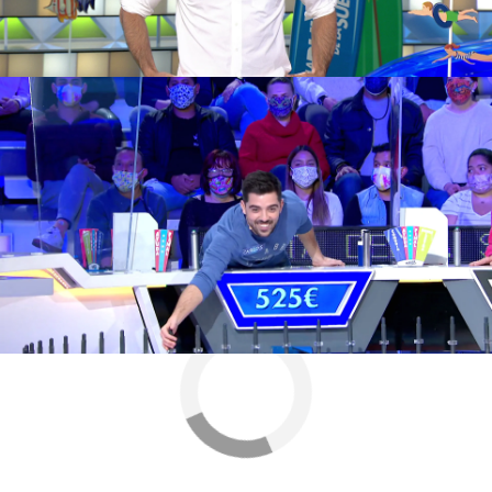
según contó en la presentación, participó hace
muchos años en ‘La ruleta de la fortuna’.
laura moure
Jorge Fernández
Antena 3
» Programas
» La ruleta de la suerte
» Noticias