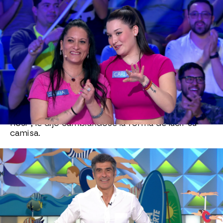
Críticas de una madre
La madre de uno de los concursantes de 'La
ruleta de la suerte', Juanma,
tuvo un mensaje
para Jorge Fernández respecto a su camisa
. Sin
embargo, Anabi, la dicha madre, reconoció que a
pesar de todo “siempre va como un pincel”.
Al escuchar esta crítica de la seguidora, Jorge
Fernández no dudó en reaccionar y le mandó un
mensaje a la madre del concursante: “Para ti,
Rosi”, le dijo cambiándose la forma de lucir su
camisa.
Afán por superar a una madre
Los marcadores llegaron muy ajustados al final
del programa, y no estaba nada claro quién iba a
conseguir llegar a la ‘Gran Final’.
Carlos no
concebía otra opción: tenía que ser él
. Lo
único que
quería era “superar a su madre”
, que,