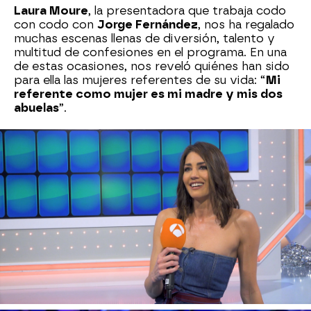
Laura Moure
, la presentadora que trabaja codo
con codo con
Jorge Fernández
, nos ha regalado
muchas escenas llenas de diversión, talento y
multitud de confesiones en el programa. En una
de estas ocasiones, nos reveló quiénes han sido
para ella las mujeres referentes de su vida: “
Mi
referente como mujer es mi madre y mis dos
abuelas
”.
Herencia del esfuerzo
Madres e hijos han solido ir siempre de la mano
en cuanto a historia se refiere. A raíz de uno de
los paneles de 'La ruleta de la suerte', Jorge
Fernández explicó
uno de los sucesos que más
ha marcado la historia de los Premios Nobel
. Y
es que,
Marie Curie
, la gran física de los siglos
XIX y XX, ganó el Premio Nobel de Química años
antes de que lograse su hija,
Irène Curie
, este
mismo hecho.