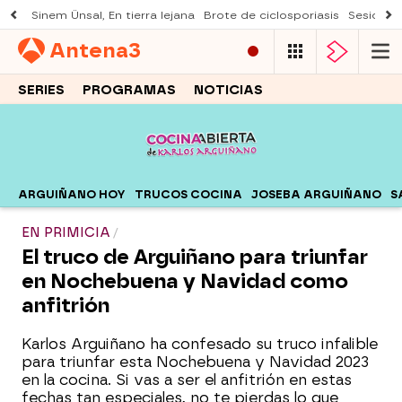
Sinem Ünsal, En tierra lejana
Brote de ciclosporiasis
Sesión d
Antena
3
SERIES
PROGRAMAS
NOTICIAS
ARGUIÑANO HOY
TRUCOS COCINA
JOSEBA ARGUIÑANO
S
EN PRIMICIA
El truco de Arguiñano para triunfar
en Nochebuena y Navidad como
anfitrión
Karlos Arguiñano ha confesado su truco infalible
para triunfar esta Nochebuena y Navidad 2023
en la cocina. Si vas a ser el anfitrión en estas
fechas tan especiales, no te pierdas lo que