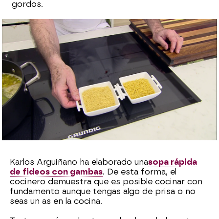
gordos.
Cristina García Chacón
Publicado:
22 de mayo de 2023, 14:03
Whatsapp
Facebook
X
Flipboard
Karlos Arguiñano ha elaborado una
sopa rápida
de fideos con gambas
. De esta forma, el
cocinero demuestra que es posible cocinar con
fundamento aunque tengas algo de prisa o no
seas un as en la cocina.