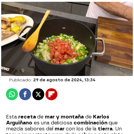
Cinco recetas con bacalao de Karlos
Arguiñano
Jennifer Severiche
Publicado:
29 de agosto de 2024, 13:34
Whatsapp
Facebook
X
Flipboard
Esta
receta
de
mar y montaña
de
Karlos
Arguiñano
es una deliciosa
combinación
que
mezcla sabores del
mar
con los de la
tierra
. Un