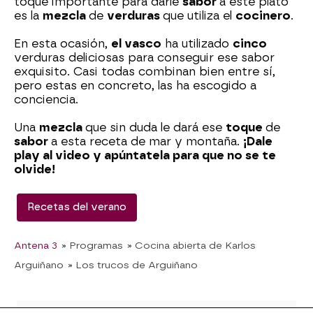
toque importante para darle
sabor
a este plato
es la
mezcla
de
verduras
que utiliza el
cocinero
.
En esta ocasión,
el vasco
ha utilizado
cinco
verduras deliciosas para conseguir ese sabor
exquisito. Casi todas combinan bien entre sí,
pero estas en concreto, las ha escogido a
conciencia.
Una
mezcla
que sin duda le dará ese
toque
de
sabor
a esta receta de mar y montaña.
¡Dale
play al video y apúntatela para que no se te
olvide!
Recetas del verano
Antena 3
» Programas
» Cocina abierta de Karlos
Arguiñano
» Los trucos de Arguiñano