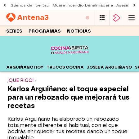
Sueños de libertad
Muere incendio Benalmádena
Asesinato a
Antena
3
SERIES
PROGRAMAS
NOTICIAS
ARGUIÑANO HOY
TRUCOS COCINA
JOSEBA ARGUIÑANO
S
¡QUÉ RICO!
Karlos Arguiñano: el toque especial
para un rebozado que mejorará tus
recetas
Karlos Arguiñano ha elaborado un rebozado
totalmente diferente al habitual, con el que
podrás enriquecer tus recetas dando un toque
inigualable.