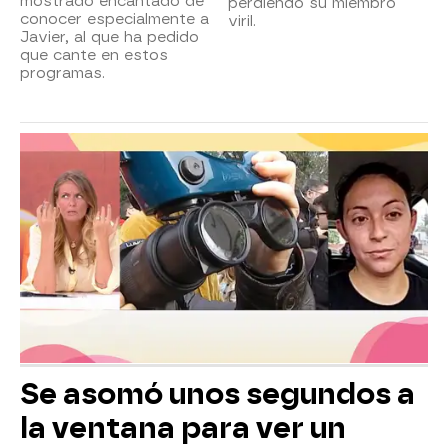
mostrado encantado de
perdiendo su miembro
conocer especialmente a
viril.
Javier, al que ha pedido
que cante en estos
programas.
Se asomó unos segundos a
la ventana para ver un