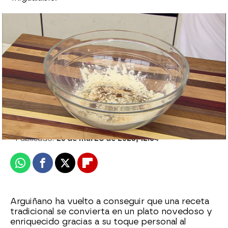
¿Recuerdas el secreto del rebozado
especial de los calamares de Karlos
Arguiñano?
Cristina García Chacón
Publicado:
25 de marzo de 2023, 12:04
Whatsapp
Facebook
X
Flipboard
Arguiñano ha vuelto a conseguir que una receta
tradicional se convierta en un plato novedoso y
enriquecido gracias a su toque personal al