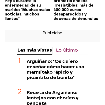
Pepa durante la
prometía chollos
enfermedad de su
irresistibles: más de
marido: "Muchas malas
600.000 euros
noticias, muchos
desaparecidos y
llantos"
decenas de denuncias
Las más vistas
Lo último
Arguiñano: "Os quiero
enseñar cómo hacer una
marmitako rápido y
picantito de bonito"
Receta de Arguiñano:
lentejas con chorizo y
panceta