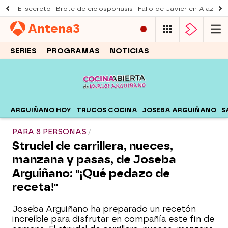
El secreto
Brote de ciclosporiasis
Fallo de Javier en AlaZ
Mu
Antena
3
SERIES
PROGRAMAS
NOTICIAS
ARGUIÑANO HOY
TRUCOS COCINA
JOSEBA ARGUIÑANO
S
PARA 8 PERSONAS
Strudel de carrillera, nueces,
manzana y pasas, de Joseba
Arguiñano: "¡Qué pedazo de
receta!"
Joseba Arguiñano ha preparado un recetón
increíble para disfrutar en compañía este fin de