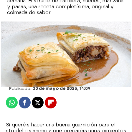
semana. El strudel de carrillera, nueces, manzana
y pasas, una receta completísima, original y
colmada de sabor.
Guiso de acelgas con pencas rellenas de
jamón y queso, de Karlos Arguiñano
Cristina García Chacón
Publicado:
30 de mayo de 2025, 14:09
Whatsapp
Facebook
X
Flipboard
Si queréis hacer una buena guarnición para el
strudel, os animo a que preparéis unos pimientos