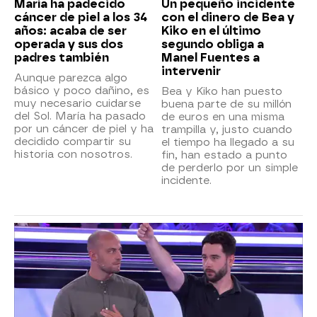
María ha padecido
Un pequeño incidente
cáncer de piel a los 34
con el dinero de Bea y
años: acaba de ser
Kiko en el último
operada y sus dos
segundo obliga a
padres también
Manel Fuentes a
intervenir
Aunque parezca algo
básico y poco dañino, es
Bea y Kiko han puesto
muy necesario cuidarse
buena parte de su millón
del Sol. María ha pasado
de euros en una misma
por un cáncer de piel y ha
trampilla y, justo cuando
decidido compartir su
el tiempo ha llegado a su
historia con nosotros.
fin, han estado a punto
de perderlo por un simple
incidente.