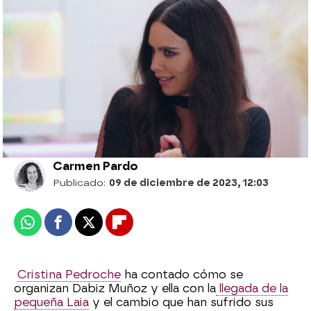
La confesión de Cristina Pedroche sobre
la maternidad: “He tenido un postparto
complicado, porque en el fondo es un
duelo de la mujer que era a la que soy
ahora”
Carmen Pardo
Publicado:
09 de diciembre de 2023, 12:03
Whatsapp
Facebook
X
Flipboard
Cristina Pedroche
ha contado cómo se
organizan Dabiz Muñoz y ella con la
llegada de la
pequeña Laia
y el cambio que han sufrido sus