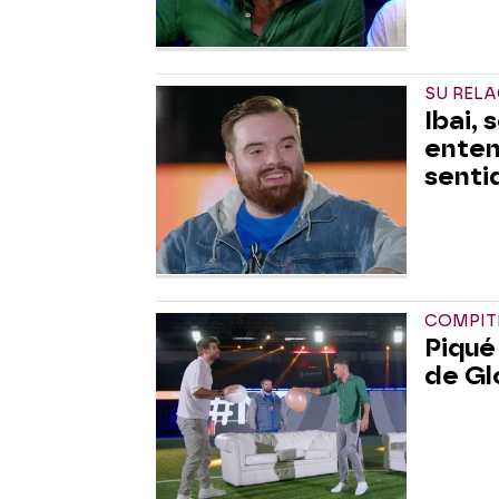
SU REL
Ibai,
entend
senti
COMPIT
Piqué
de Gl