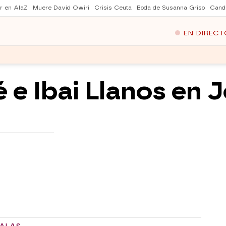
er en AlaZ
Muere David Owiri
Crisis Ceuta
Boda de Susanna Griso
Cand
EN DIRECT
 e Ibai Llanos en J