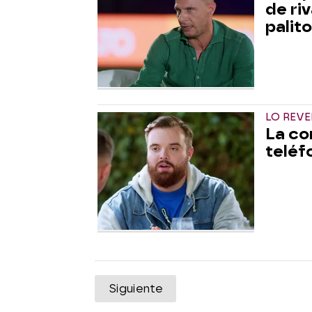
de ri
palit
LO REV
La co
teléf
Siguiente