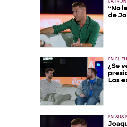
LA IRON
“No le
de Jo
EN EL F
¿Se v
presi
Los e
EN SUS
Joaqu