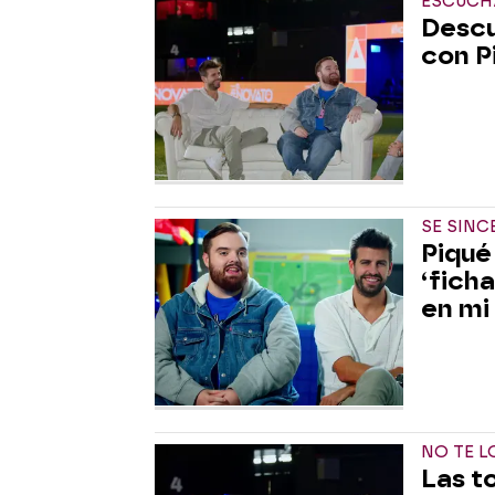
ESCÚCH
Descu
con P
SE SIN
Piqué
‘fich
en mi
NO TE L
Las t