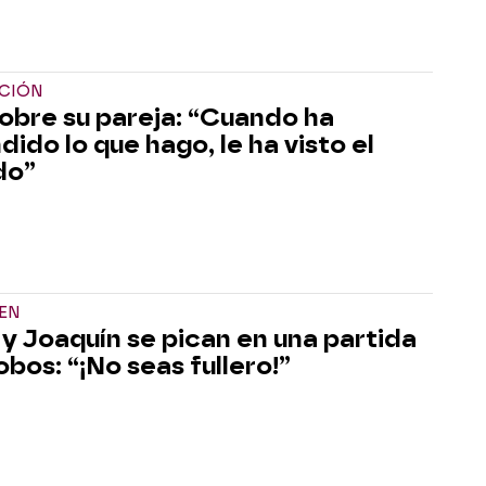
ACIÓN
 sobre su pareja: “Cuando ha
ido lo que hago, le ha visto el
do”
EN
 y Joaquín se pican en una partida
obos: “¡No seas fullero!”