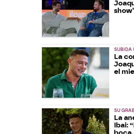
Joaqu
show
SUBIDA
La co
Joaqu
el mi
SU GRA
La an
Ibai:
boca,