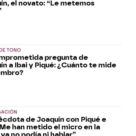
ín, el novato: “Le metemos
”
 DE TONO
mprometida pregunta de
ín a Ibai y Piqué: ¿Cuánto te mide
embro?
BACIÓN
écdota de Joaquín con Piqué e
 “Me han metido el micro en la
 ya no podía ni hablar”