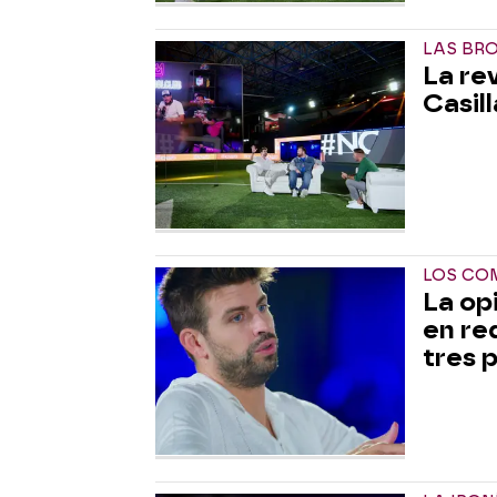
LAS BR
La re
Casill
LOS CO
La op
en re
tres 