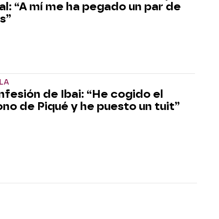
val: “A mí me ha pegado un par de
os”
ELA
nfesión de Ibai: “He cogido el
ono de Piqué y he puesto un tuit”