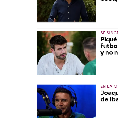
SE SINC
Piqué
futbo
y no 
EN LA 
Joaqu
de Ib