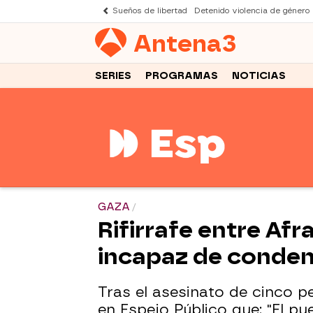
Sueños de libertad
Detenido violencia de género
Antena
3
SERIES
PROGRAMAS
NOTICIAS
GAZA
Rifirrafe entre Afr
incapaz de conden
Tras el asesinato de cinco p
en Espejo Público que: "El 