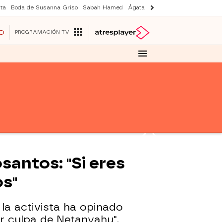
ta
Boda de Susanna Griso
Sabah Hamed
Ágata y Lola
Suri y Tom Cruise
O
PROGRAMACIÓN TV
santos: "Si eres
s"
la activista ha opinado
r culpa de Netanyahu".