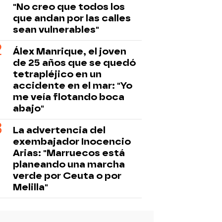
"No creo que todos los
que andan por las calles
sean vulnerables"
Álex Manrique, el joven
de 25 años que se quedó
tetrapléjico en un
accidente en el mar: "Yo
me veía flotando boca
abajo"
La advertencia del
exembajador Inocencio
Arias: "Marruecos está
planeando una marcha
verde por Ceuta o por
Melilla"