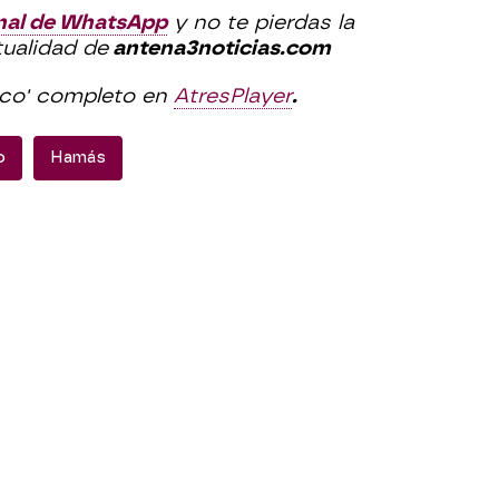
nal de WhatsApp
y no te pierdas la
tualidad de
antena3noticias.com
ico' completo en
AtresPlayer
.
o
Hamás