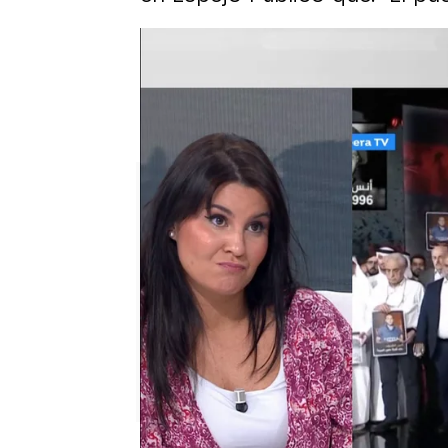
La carta póstuma del periodis
Pilar Rodríguez Losantos, sobr
mando para hacerse la foto"
Puedes ver el debate al co