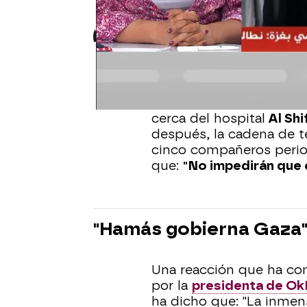
Marta Alarcón
Publicado:
12 de agosto de 2025, 1
Este domingo
cinco per
reportero local independ
cerca del hospital
Al
Shi
después, la cadena de t
cinco compañeros period
que:
"No impedirán que 
"Hamás gobierna Gaza
Una reacción que ha com
por la
presidenta de OkD
ha dicho que: "La inmen