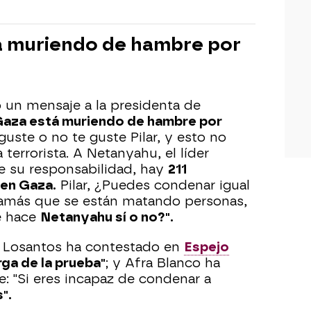
tá muriendo de hambre por
 un mensaje a la presidenta de
 Gaza está muriendo de hambre por
 guste o no te guste Pilar, y esto no
terrorista. A Netanyahu, el líder
le su responsabilidad, hay
211
 en Gaza.
Pilar, ¿Puedes condenar igual
amás que se están matando personas,
e hace
Netanyahu sí o no?".
z
Losantos
ha contestado en
Espejo
rga de la prueba"
; y Afra Blanco ha
le: "Si eres incapaz de condenar a
".