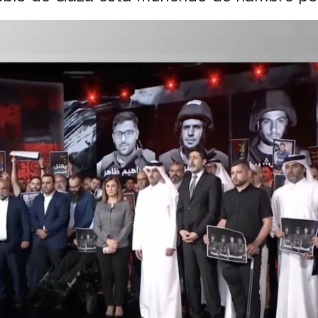
ta Anas Al-Sharif: "Han logrado silenciar mi voz
e la gestión de los políticos en los incendios: 
mpleto, en ATRESPLAYER