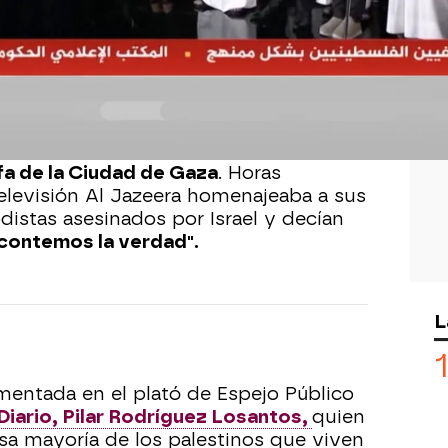
Whatsapp
Facebook
X
Flipboa
1:41
iodistas de la cadena Al Jazeera
y un
iente, murieron en un ataque israelí
fa
de la Ciudad de Gaza
. Horas
elevisión Al
Jazeera
homenajeaba a sus
istas asesinados por Israel y decían
contemos la verdad".
L
"
entada en el plató de Espejo Público
iario, Pilar Rodríguez Losantos,
quien
sa mayoría de los palestinos que viven