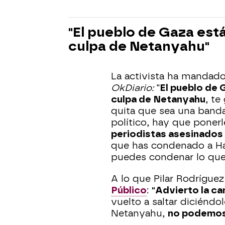
"El pueblo de Gaza es
culpa de Netanyahu"
La activista ha mandado
OkDiario
:
"
El pueblo de
culpa de Netanyahu
, te
quita que sea una banda 
político, hay que poner
periodistas asesinados
que has condenado a H
puedes condenar lo qu
A lo que Pilar Rodrígue
Público
:
"Advierto la ca
vuelto a saltar diciéndo
Netanyahu,
no podemos