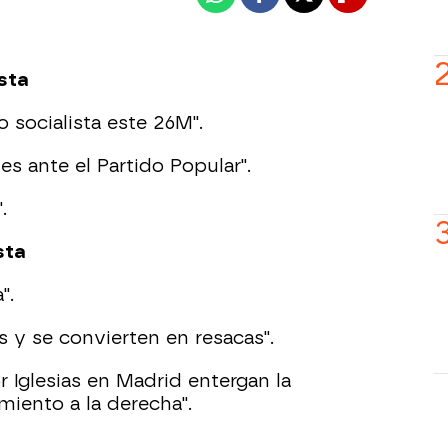
Whatsapp
Facebook
X
Flipboard
sta
lo socialista este 26M".
s ante el Partido Popular".
.
sta
".
 y se convierten en resacas".
 Iglesias en Madrid entergan la
iento a la derecha".