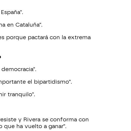
 España".
a en Cataluña".
les porque pactará con la extrema
o
a democracia".
portante el bipartidismo".
r tranquilo".
esiste y Rivera se conforma con
o que ha vuelto a ganar".