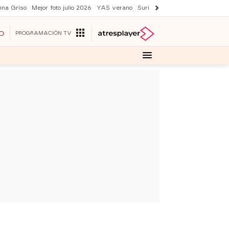
nna Griso
Mejor foto julio 2026
YAS verano
Suri y Tom Cruise
Una nueva
O
PROGRAMACIÓN TV