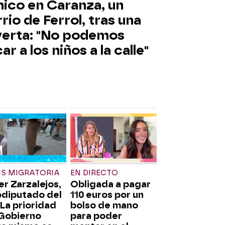
nico en Caranza, un
rio de Ferrol, tras una
yerta: "No podemos
ar a los niños a la calle"
IS MIGRATORIA
EN DIRECTO
er Zarzalejos,
Obligada a pagar
odiputado del
110 euros por un
"La prioridad
bolso de mano
 Gobierno
para poder