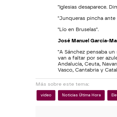
"Iglesias desaparece. Di
"Junqueras pincha ante 
"Lío en Bruselas".
José Manuel García-Marg
"A Sánchez pensaba un 
van a faltar por ser azule
Andalucía, Ceuta, Navarra
Vasco, Cantabria y Catal
Más sobre este tema:
video
Noticias Última Hora
El