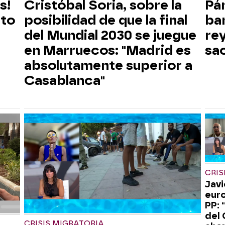
s!
Cristóbal Soria, sobre la
Pá
sto
posibilidad de que la final
bar
del Mundial 2030 se juegue
re
en Marruecos: "Madrid es
sac
absolutamente superior a
Casablanca"
CRIS
Javi
eur
PP: 
del
CRISIS MIGRATORIA