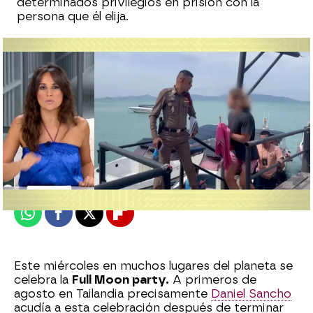
determinados privilegios en prisión con la
persona que él elija.
Laura Simón
Publicado:
30 de agosto de 2023, 14:22
Whatsapp
Facebook
X
Flipboard
Este miércoles en muchos lugares del planeta se
celebra la
Full Moon party.
A primeros de
agosto en Tailandia precisamente
Daniel Sancho
acudía a esta celebración después de terminar