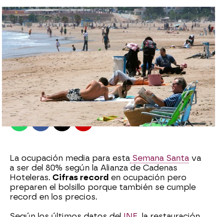
Margarita Canaves
Madrid
Publicado:
27 de marzo de 2023, 14:28
Whatsapp
Facebook
X
Flipboard
La ocupación media para esta
Semana Santa
va
a ser del 80% según la Alianza de Cadenas
Hoteleras.
Cifras record
en ocupación pero
preparen el bolsillo porque también se cumple
record en los precios.
Según los últimos datos del
INE
, la restauración,