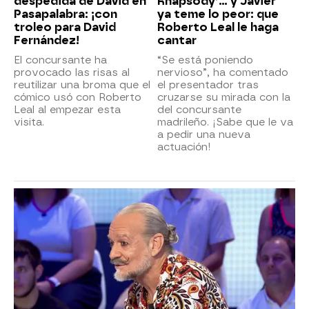
despedida de David en
Rhapsody’... y Javier
Pasapalabra: ¡con
ya teme lo peor: que
troleo para David
Roberto Leal le haga
Fernández!
cantar
El concursante ha
“Se está poniendo
provocado las risas al
nervioso”, ha comentado
reutilizar una broma que el
el presentador tras
cómico usó con Roberto
cruzarse su mirada con la
Leal al empezar esta
del concursante
visita.
madrileño. ¡Sabe que le va
a pedir una nueva
actuación!