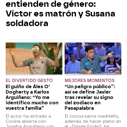
entienden de género:
Víctor es matrón y Susana
soldadora
EL DIVERTIDO GESTO
MEJORES MOMENTOS
El guiño de Álex O’
“Un peligro público”:
Dogherty a Karlos
así se define Javier
Arguiñano: “Yo me
tras revelar su signo
identifico mucho con
del zodiaco en
vuestra familia”
Pasapalabra
El actor ha entrado a
El concursante madrileño,
Cocina abierta con
además de hacer pleno en
Joseba Arguiñano con
el ¿Dónde Están?, ha