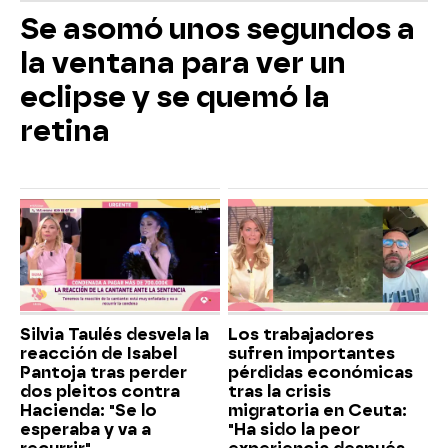
Se asomó unos segundos a
la ventana para ver un
eclipse y se quemó la
retina
Silvia Taulés desvela la
Los trabajadores
reacción de Isabel
sufren importantes
Pantoja tras perder
pérdidas económicas
dos pleitos contra
tras la crisis
Hacienda: "Se lo
migratoria en Ceuta:
esperaba y va a
"Ha sido la peor