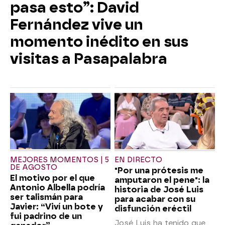
pasa esto”: David
Fernández vive un
momento inédito en sus
visitas a Pasapalabra
MEJORES MOMENTOS | 5
EN DIRECTO
DE AGOSTO
"Por una prótesis me
El motivo por el que
amputaron el pene": la
Antonio Albella podría
historia de José Luis
ser talismán para
para acabar con su
Javier: “Viví un bote y
disfunción eréctil
fui padrino de un
José Luis ha tenido que