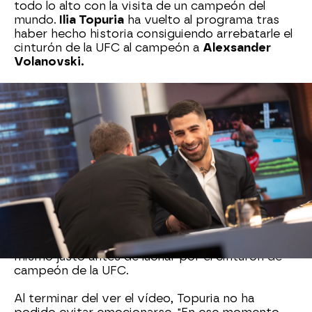
todo lo alto con la visita de un campeón del
mundo.
Ilia Topuria
ha vuelto al programa tras
haber hecho historia consiguiendo arrebatarle el
cinturón de la UFC al campeón a
Alexsander
Volanovski.
Ilia Topuria
ha recordado cómo vivió el día en el
que se convirtió campeón del mundo. El luchador
ha asegurado que, a pesar de los nervios y del
miedo, sintió tranquilidad y confió en todo
momento en lo mucho que había trabajado para
cumplir su sueño.
Pablo Motos
ha dado paso a las imágenes
previas a la gran pelea de
Ilia Topuria.
"Dios está
conmigo. Él me hizo, fuerte y trabajador", son
algunas de las frases que el deportista de dijo así
mismo justo antes de luchar por el cinturón de
campeón de la UFC.
Al terminar del ver el vídeo, Topuria no ha