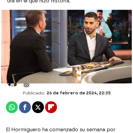
día en el que hizo historia.
Los detalles jamás contados del Ilia
Topuria contra Volkanovski: "Cuando le
conecté el primer golpe, me lo celebró"
Patri Bea
Publicado:
26 de febrero de 2024, 22:35
Whatsapp
Facebook
X
Flipboard
El Hormiguero ha comenzado su semana por